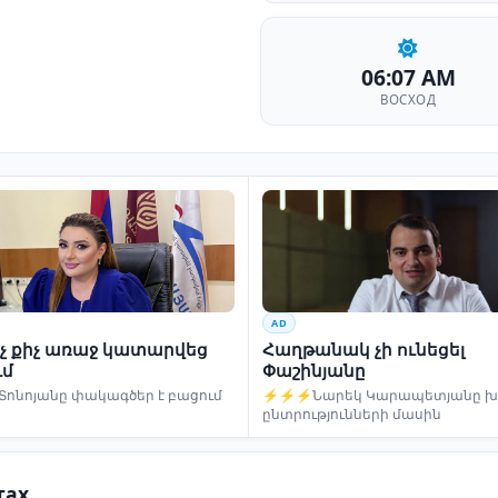
06:07 AM
ВОСХОД
AD
ինչ քիչ առաջ կատարվեց
Հաղթանակ չի ունեցել
ւմ
Փաշինյանը
Տոնոյանը փակագծեր է բացում
⚡⚡⚡Նարեկ Կարապետյանը խո
ընտրությունների մասին
тах