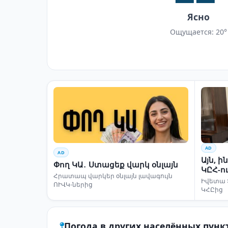
Ясно
Ощущается: 20°
AD
AD
Այն, 
Փող ԿԱ․ Ստացեք վարկ օնլայն
ԿԸՀ-ո
Հրատապ վարկեր օնլայն լավագույն
Իվետա 
ՈՒՎԿ-ներից
ԿՀԸից
Погода в других населённых пунк