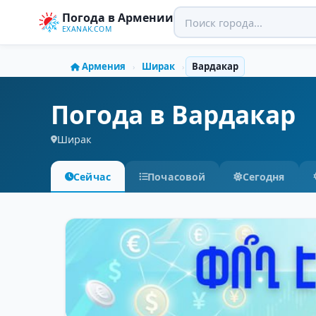
Погода в Армении
EXANAK.COM
Армения
Ширак
Вардакар
›
›
Погода в Вардакар
Ширак
Сейчас
Почасовой
Сегодня