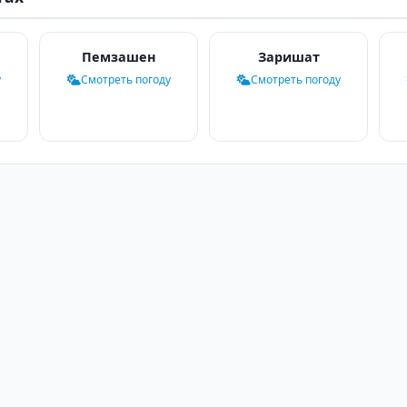
Пемзашен
Заришат
у
Смотреть погоду
Смотреть погоду