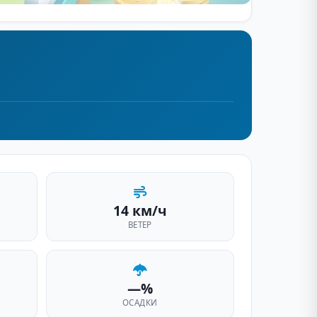
14 км/ч
ВЕТЕР
—%
ОСАДКИ