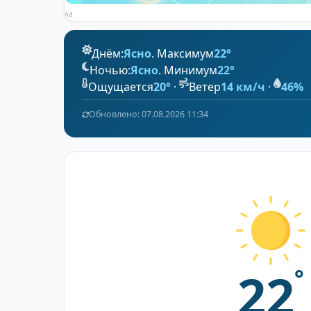
Ad
Днём:
Ясно
. Максимум
22°
Ночью:
Ясно
. Минимум
22°
Ощущается
20°
·
Ветер
14 км/ч
·
46%
Обновлено: 07.08.2026 11:34
22
°