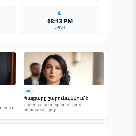
08:13 PM
ЗАКАТ
AD
Պայքարը շարունակվում է
Մարիաննա Ղահրամանյանի
սում է
սենսացիոն կոչը