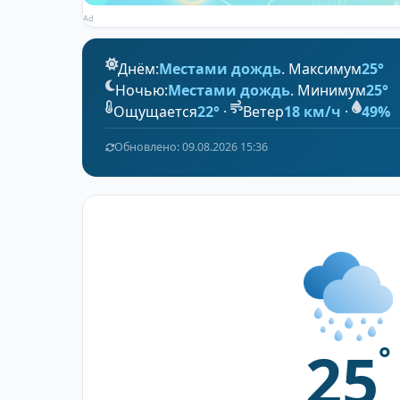
Ad
Днём:
Местами дождь
. Максимум
25°
Ночью:
Местами дождь
. Минимум
25°
Ощущается
22°
·
Ветер
18 км/ч
·
49%
Обновлено: 09.08.2026 15:36
25
°