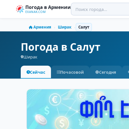
Погода в Армении
EXANAK.COM
Армения
Ширак
Салут
›
›
Погода в Салут
Ширак
Сейчас
Почасовой
Сегодня