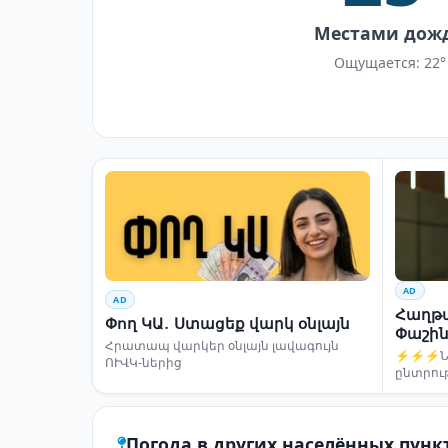
Местами дож
Ощущается: 22°
AD
AD
Հաղթա
Փող ԿԱ․ Ստացեք վարկ օնլայն
Փաշին
Հրատապ վարկեր օնլայն լավագույն
⚡⚡⚡Նար
ՈՒՎԿ-ներից
ընտրու
Погода в других населённых пунк