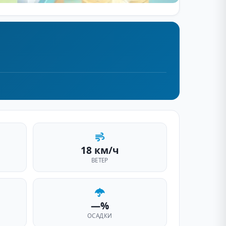
18 км/ч
ВЕТЕР
—%
ОСАДКИ