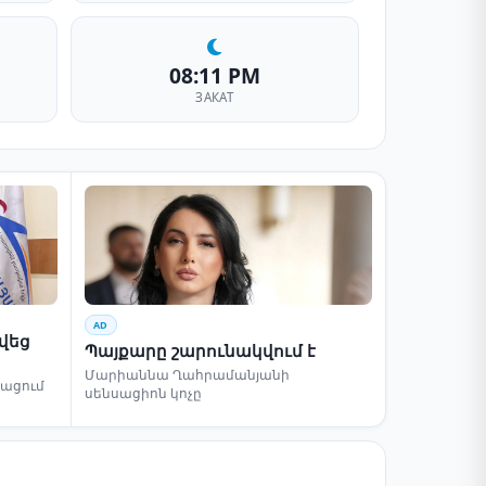
08:11 PM
ЗАКАТ
AD
րվեց
Պայքարը շարունակվում է
Մարիաննա Ղահրամանյանի
բացում
սենսացիոն կոչը