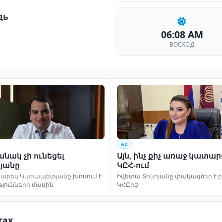
дь
06:08 AM
ВОСХОД
AD
նակ չի ունեցել
Այն, ինչ քիչ առաջ կատա
յանը
ԿԸՀ-ում
եկ Կարապետյանը խոսում է
Իվետա Տոնոյանը փակագծեր է 
թյունների մասին
ԿՀԸից
тах