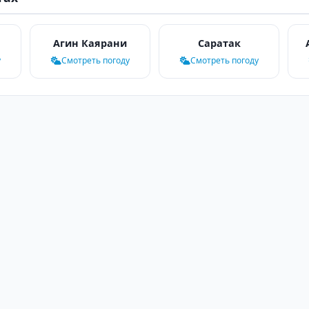
Агин Каярани
Саратак
у
Смотреть погоду
Смотреть погоду