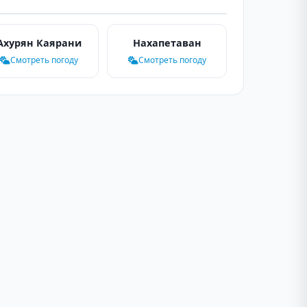
Ахурян Каярани
Нахапетаван
Смотреть погоду
Смотреть погоду