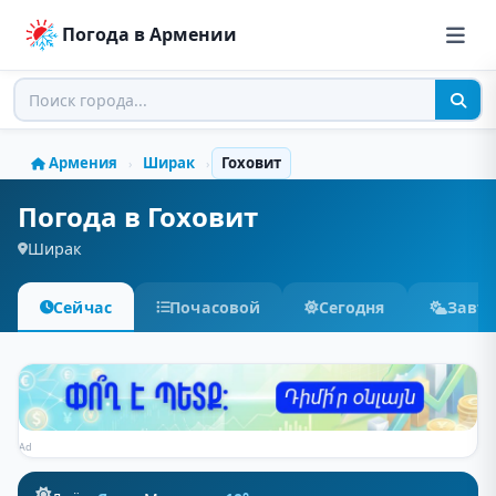
Погода в Армении
Армения
Ширак
Гоховит
›
›
Погода в Гоховит
Ширак
Сейчас
Почасовой
Сегодня
Завт
Ad