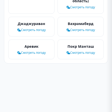
область)
Смотреть погоду
Джаджураван
Вахрамаберд
Смотреть погоду
Смотреть погоду
Аревик
Покр Манташ
Смотреть погоду
Смотреть погоду