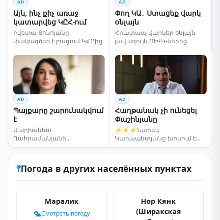
AD
AD
Այն, ինչ քիչ առաջ
Փող ԿԱ․ Ստացեք վարկ
կատարվեց ԿԸՀ-ում
օնլայն
Իվետա Տոնոյանը
Հրատապ վարկեր օնլայն
փակագծեր է բացում ԿՀԸից
լավագույն ՈՒՎԿ-ներից
AD
AD
Պայքարը շարունակվում
Հաղթանակ չի ունեցել
է
Փաշինյանը
Մարիաննա
⚡⚡⚡Նարեկ
Ղահրամանյանի
Կարապետյանը խոսում է
սենսացիոն կոչը
ընտրությունների մասին
Погода в других населённых пунктах
Маралик
Нор Кянк
(Ширакская
Смотреть погоду