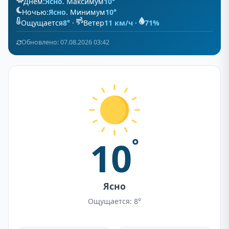
Днём:
Ясно
. Максимум
10°
Ночью:
Ясно
. Минимум
10°
Ощущается
8°
·
Ветер
11 км/ч
·
71%
Обновлено: 07.08.2026 03:42
10
°
Ясно
Ощущается: 8°