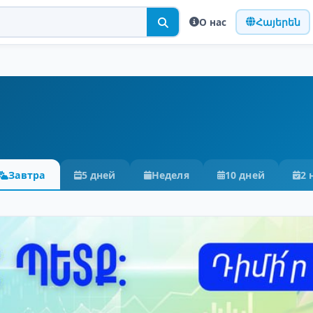
О нас
Հայերեն
Завтра
5 дней
Неделя
10 дней
2 