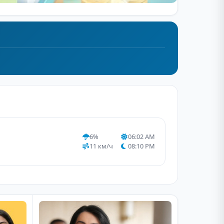
6%
06:02 AM
11 км/ч
08:10 PM