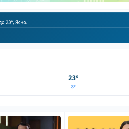
до 23°, Ясно.
23°
8°