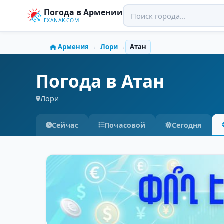
Погода в Армении
EXANAK.COM
Армения
Лори
Атан
›
›
Погода в Атан
Лори
Сейчас
Почасовой
Сегодня