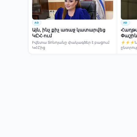
AD
AD
Այն, ինչ քիչ առաջ կատարվեց
Հաղթա
ԿԸՀ-ում
Փաշին
Իվետա Տոնոյանը փակագծեր է բացում
⚡⚡⚡Նար
ԿՀԸից
ընտրու