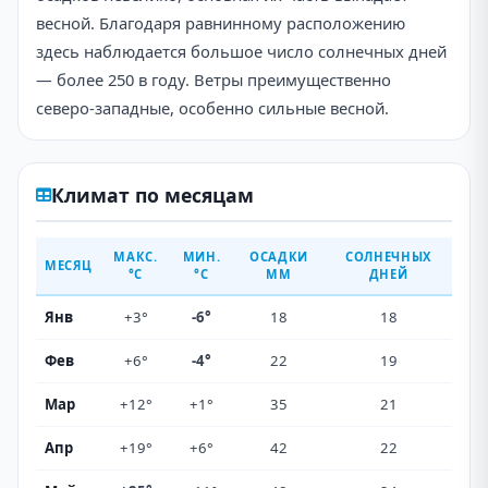
весной. Благодаря равнинному расположению
здесь наблюдается большое число солнечных дней
— более 250 в году. Ветры преимущественно
северо-западные, особенно сильные весной.
Климат по месяцам
МАКС.
МИН.
ОСАДКИ
СОЛНЕЧНЫХ
МЕСЯЦ
°C
°C
ММ
ДНЕЙ
Янв
+3°
-6°
18
18
Фев
+6°
-4°
22
19
Мар
+12°
+1°
35
21
Апр
+19°
+6°
42
22