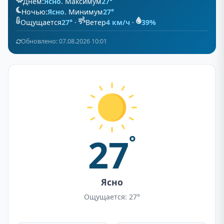
Днём:
Ясно
. Максимум
27°
Ночью:
Ясно
. Минимум
27°
Ощущается
27°
·
Ветер
4 км/ч
·
39%
Обновлено: 07.08.2026 10:01
27
°
Ясно
Ощущается: 27°