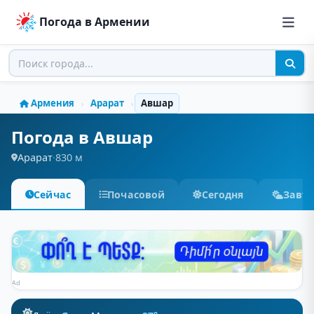
Погода в Армении
Армения
Арарат
Авшар
›
›
Погода в Авшар
Арарат
·
830 м
Сейчас
Почасовой
Сегодня
Завт
Ad