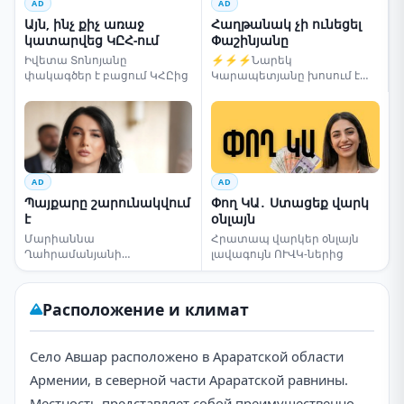
AD
AD
Այն, ինչ քիչ առաջ
Հաղթանակ չի ունեցել
կատարվեց ԿԸՀ-ում
Փաշինյանը
Իվետա Տոնոյանը
⚡⚡⚡Նարեկ
փակագծեր է բացում ԿՀԸից
Կարապետյանը խոսում է
ընտրությունների մասին
AD
AD
Պայքարը շարունակվում
Փող ԿԱ․ Ստացեք վարկ
է
օնլայն
Մարիաննա
Հրատապ վարկեր օնլայն
Ղահրամանյանի
լավագույն ՈՒՎԿ-ներից
սենսացիոն կոչը
Расположение и климат
Село Авшар расположено в Араратской области
Армении, в северной части Араратской равнины.
Местность представляет собой преимущественно