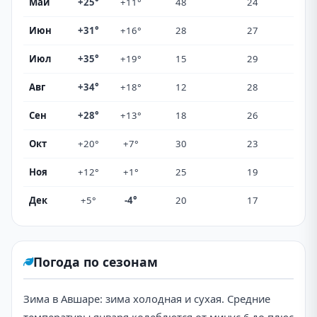
Май
+25°
+11°
48
24
Июн
+31°
+16°
28
27
Июл
+35°
+19°
15
29
Авг
+34°
+18°
12
28
Сен
+28°
+13°
18
26
Окт
+20°
+7°
30
23
Ноя
+12°
+1°
25
19
Дек
+5°
-4°
20
17
Погода по сезонам
Зима в Авшаре: зима холодная и сухая. Средние