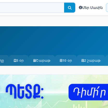
Մեր Մասին
ղը
5 օր
Շաբաթ
10 օր
2 շաբաթ