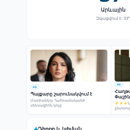
Արևային
Զգացվում է: 33°
AD
AD
Հաղթա
Պայքարը շարունակվում է
Փաշին
Մարիաննա Ղահրամանյանի
⚡⚡⚡Նար
սենսացիոն կոչը
ընտրու
Դիրքը և կլիման