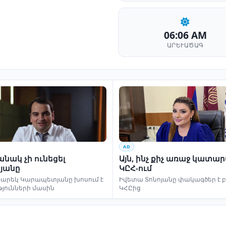
06:06 AM
ԱՐԵՒԱԾԱԳ
AD
նակ չի ունեցել
Այն, ինչ քիչ առաջ կատա
յանը
ԿԸՀ-ում
եկ Կարապետյանը խոսում է
Իվետա Տոնոյանը փակագծեր է 
թյունների մասին
ԿՀԸից