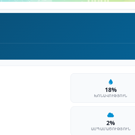
18%
ԽՈՆԱՎՈՒԹՅՈՒՆ
2%
ԱՄՊԱՄԱԾՈՒԹՅՈՒՆ