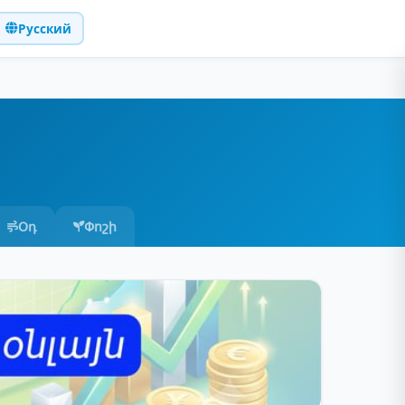
Русский
Օդ
Փոշի