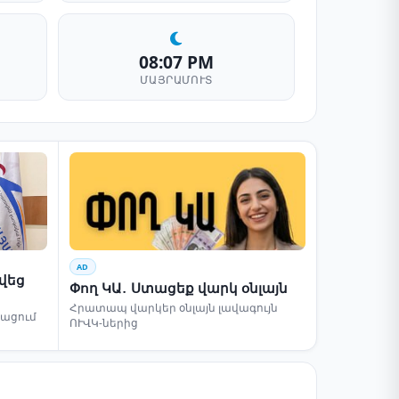
08:07 PM
ՄԱՅՐԱՄՈՒՏ
AD
րվեց
Փող ԿԱ․ Ստացեք վարկ օնլայն
Հրատապ վարկեր օնլայն լավագույն
բացում
ՈՒՎԿ-ներից