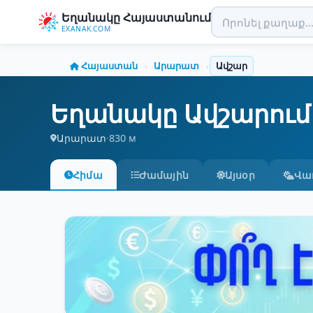
Եղանակը Հայաստանում
EXANAK.COM
Հայաստան
Արարատ
Ավշար
›
›
Եղանակը Ավշարում
Արարատ
·
830 м
Հիմա
Ժամային
Այսօր
Վա