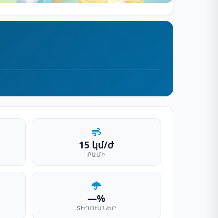
15 կմ/ժ
ՔԱՄԻ
—%
ՏԵՂՈՒՄՆԵՐ