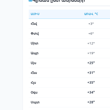
ԱՄԻՍ
ԱՌԱՎ. °C
Հնվ
+3°
Փտվ
+6°
Մրտ
+12°
Ապր
+19°
Մյս
+25°
Հնս
+31°
Հլս
+35°
Օգս
+34°
Սպտ
+28°