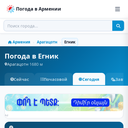
Погода в Армении
Армения
Арагацотн
Егник
›
›
Погода в Егник
Арагацотн
·
1680 м
Сейчас
Почасовой
Сегодня
Завт
Ad