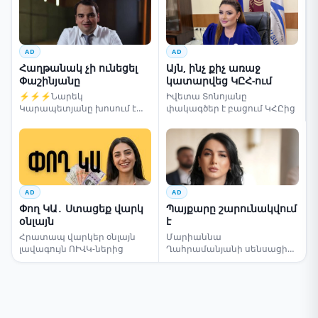
AD
AD
Հաղթանակ չի ունեցել
Այն, ինչ քիչ առաջ
Փաշինյանը
կատարվեց ԿԸՀ-ում
⚡⚡⚡Նարեկ
Իվետա Տոնոյանը
Կարապետյանը խոսում է
փակագծեր է բացում ԿՀԸից
ընտրությունների մասին
AD
AD
Փող ԿԱ․ Ստացեք վարկ
Պայքարը շարունակվում
օնլայն
է
Հրատապ վարկեր օնլայն
Մարիաննա
լավագույն ՈՒՎԿ-ներից
Ղահրամանյանի սենսացիոն
կոչը