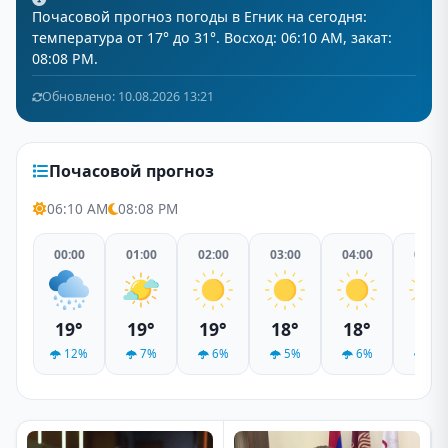
Почасовой прогноз погоды в Егник на сегодня:
температура от 17° до 31°. Восход: 06:10 AM, закат:
08:08 PM.
Обновлено: 10.08.2026 13:21
Почасовой прогноз
06:10 AM
08:08 PM
00:00
01:00
02:00
03:00
04:00
05:00
19°
19°
19°
18°
18°
17°
12%
7%
6%
5%
6%
7%