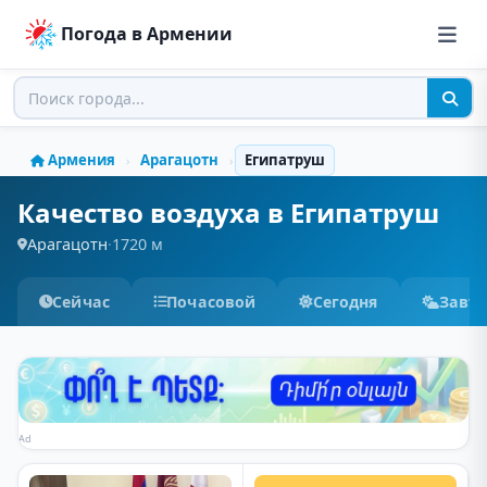
Погода в Армении
Армения
Арагацотн
Египатруш
›
›
Качество воздуха в Египатруш
Арагацотн
·
1720 м
Сейчас
Почасовой
Сегодня
Завт
Ad