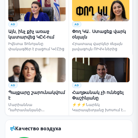
AD
AD
Այն, ինչ քիչ առաջ
Փող ԿԱ․ Ստացեք վարկ
կատարվեց ԿԸՀ-ում
օնլայն
Իվետա Տոնոյանը
Հրատապ վարկեր օնլայն
փակագծեր է բացում ԿՀԸից
լավագույն ՈՒՎԿ-ներից
AD
AD
Պայքարը շարունակվում
Հաղթանակ չի ունեցել
է
Փաշինյանը
Մարիաննա
⚡⚡⚡Նարեկ
Ղահրամանյանի
Կարապետյանը խոսում է
սենսացիոն կոչը
ընտրությունների մասին
Качество воздуха