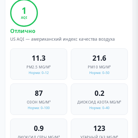
1
AQI
Отлично
US AQI — американский индекс качества воздуха
11.3
21.6
PM2.5
ΜG/M³
PM10
ΜG/M³
Норма: 0–12
Норма: 0–50
87
0.2
ОЗОН
ΜG/M³
ДИОКСИД АЗОТА
ΜG/M³
Норма: 0–100
Норма: 0–40
0.9
123
ДИОКСИД СЕРЫ
ΜG/M³
УГАРНЫЙ ГАЗ
ΜG/M³