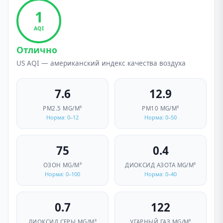
1
AQI
Отлично
US AQI — американский индекс качества воздуха
7.6
12.9
PM2.5
ΜG/M³
PM10
ΜG/M³
Норма: 0–12
Норма: 0–50
75
0.4
ОЗОН
ΜG/M³
ДИОКСИД АЗОТА
ΜG/M³
Норма: 0–100
Норма: 0–40
0.7
122
ДИОКСИД СЕРЫ
ΜG/M³
УГАРНЫЙ ГАЗ
ΜG/M³