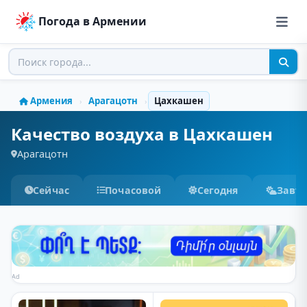
Погода в Армении
Армения
Арагацотн
Цахкашен
›
›
Качество воздуха в Цахкашен
Арагацотн
Сейчас
Почасовой
Сегодня
Завт
Ad