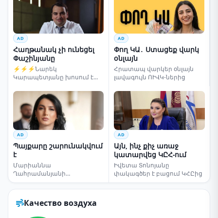
AD
AD
Հաղթանակ չի ունեցել
Փող ԿԱ․ Ստացեք վարկ
Փաշինյանը
օնլայն
⚡⚡⚡Նարեկ
Հրատապ վարկեր օնլայն
Կարապետյանը խոսում է
լավագույն ՈՒՎԿ-ներից
ընտրությունների մասին
AD
AD
Պայքարը շարունակվում
Այն, ինչ քիչ առաջ
է
կատարվեց ԿԸՀ-ում
Մարիաննա
Իվետա Տոնոյանը
Ղահրամանյանի
փակագծեր է բացում ԿՀԸից
սենսացիոն կոչը
Качество воздуха