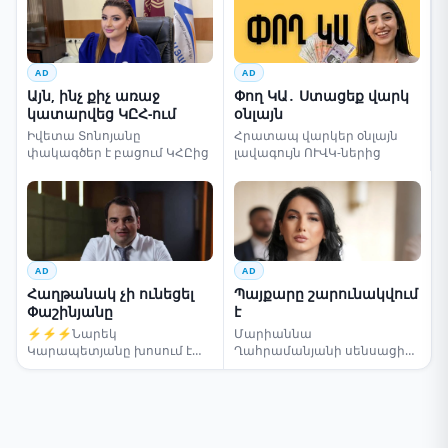
AD
AD
Այն, ինչ քիչ առաջ
Փող ԿԱ․ Ստացեք վարկ
կատարվեց ԿԸՀ-ում
օնլայն
Իվետա Տոնոյանը
Հրատապ վարկեր օնլայն
փակագծեր է բացում ԿՀԸից
լավագույն ՈՒՎԿ-ներից
AD
AD
Հաղթանակ չի ունեցել
Պայքարը շարունակվում
Փաշինյանը
է
⚡⚡⚡Նարեկ
Մարիաննա
Կարապետյանը խոսում է
Ղահրամանյանի սենսացիոն
ընտրությունների մասին
կոչը