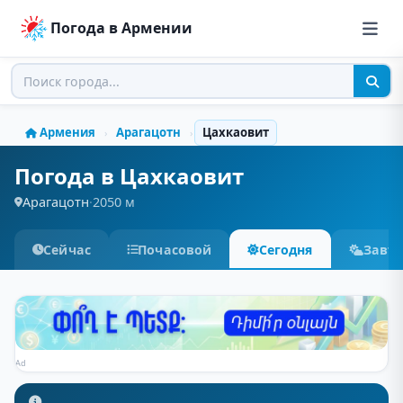
Погода в Армении
Армения
Арагацотн
Цахкаовит
›
›
Погода в Цахкаовит
Арагацотн
·
2050 м
Сейчас
Почасовой
Сегодня
Завт
Ad