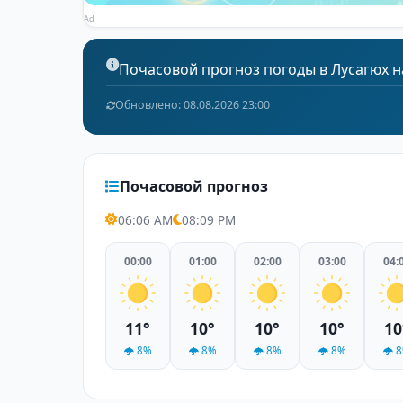
Ad
Почасовой прогноз погоды в Лусагюх на с
Обновлено: 08.08.2026 23:00
Почасовой прогноз
06:06 AM
08:09 PM
00:00
01:00
02:00
03:00
04:
11°
10°
10°
10°
10
8%
8%
8%
8%
8