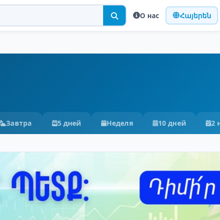
О нас
Հայերեն
Завтра
5 дней
Неделя
10 дней
2 