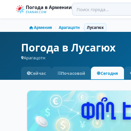
Погода в Армении
EXANAK.COM
Армения
Арагацотн
Лусагюх
›
›
Погода в Лусагюх
Арагацотн
Сейчас
Почасовой
Сегодня