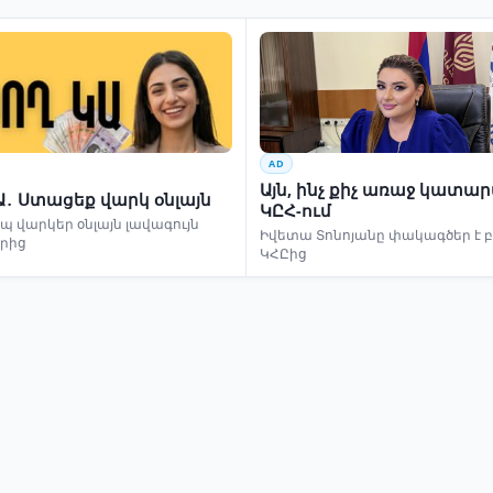
AD
Այն, ինչ քիչ առաջ կատա
Ա․ Ստացեք վարկ օնլայն
ԿԸՀ-ում
 վարկեր օնլայն լավագույն
Իվետա Տոնոյանը փակագծեր է 
երից
ԿՀԸից