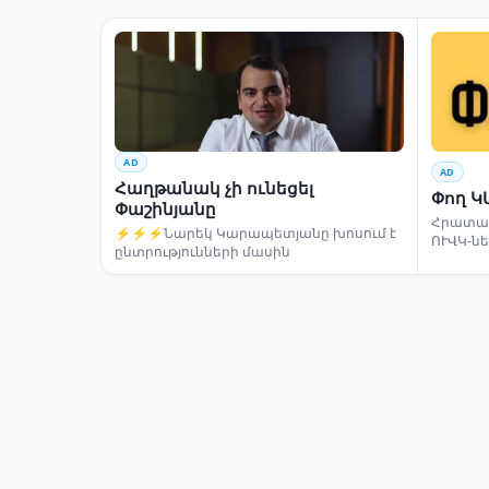
AD
AD
Հաղթանակ չի ունեցել
Փող Կ
Փաշինյանը
Հրատապ
⚡⚡⚡Նարեկ Կարապետյանը խոսում է
ՈՒՎԿ-ն
ընտրությունների մասին