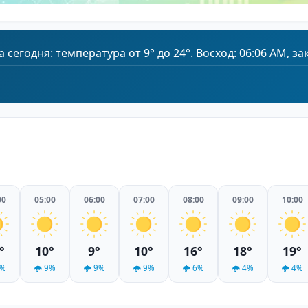
егодня: температура от 9° до 24°. Восход: 06:06 AM, зак
00
05:00
06:00
07:00
08:00
09:00
10:00
°
10°
9°
10°
16°
18°
19°
%
9%
9%
9%
6%
4%
4%