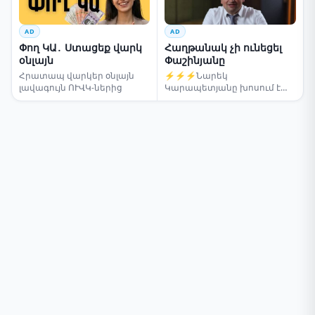
AD
AD
Փող ԿԱ․ Ստացեք վարկ
Հաղթանակ չի ունեցել
օնլայն
Փաշինյանը
Հրատապ վարկեր օնլայն
⚡⚡⚡Նարեկ
լավագույն ՈՒՎԿ-ներից
Կարապետյանը խոսում է
ընտրությունների մասին