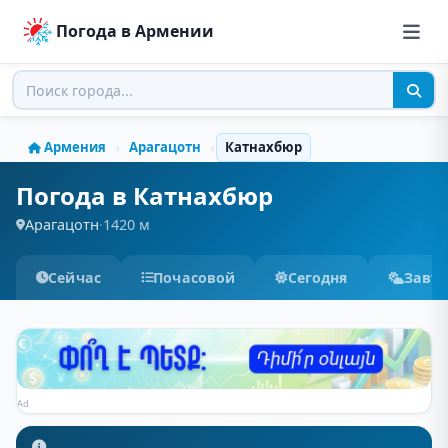
Погода в Армении
Армения
Арагацотн
Катнахбюр
›
›
Погода в Катнахбюр
Арагацотн
·
1420 м
Сейчас
Почасовой
Сегодня
Завт
Ad