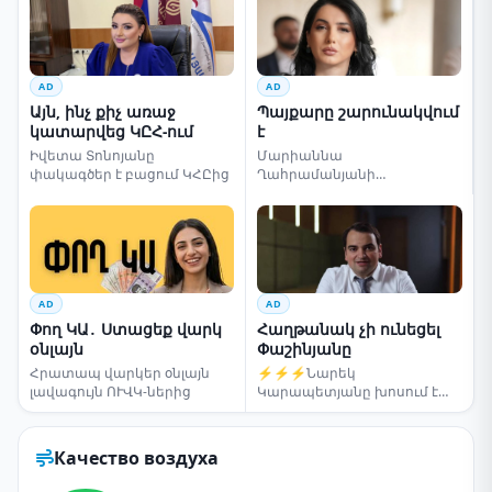
AD
AD
Այն, ինչ քիչ առաջ
Պայքարը շարունակվում
կատարվեց ԿԸՀ-ում
է
Իվետա Տոնոյանը
Մարիաննա
փակագծեր է բացում ԿՀԸից
Ղահրամանյանի
սենսացիոն կոչը
AD
AD
Փող ԿԱ․ Ստացեք վարկ
Հաղթանակ չի ունեցել
օնլայն
Փաշինյանը
Հրատապ վարկեր օնլայն
⚡⚡⚡Նարեկ
լավագույն ՈՒՎԿ-ներից
Կարապետյանը խոսում է
ընտրությունների մասին
Качество воздуха