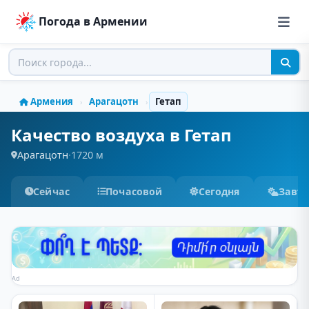
Погода в Армении
Армения
Арагацотн
Гетап
›
›
Качество воздуха в Гетап
Арагацотн
·
1720 м
Сейчас
Почасовой
Сегодня
Завт
Ad