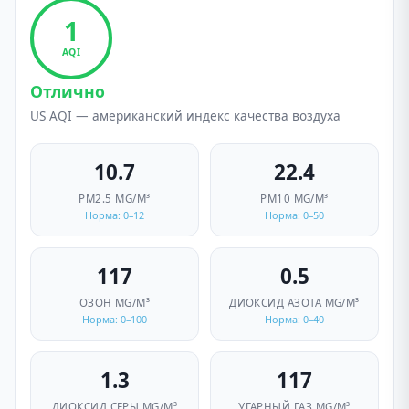
1
AQI
Отлично
US AQI — американский индекс качества воздуха
10.7
22.4
PM2.5
ΜG/M³
PM10
ΜG/M³
Норма: 0–12
Норма: 0–50
117
0.5
ОЗОН
ΜG/M³
ДИОКСИД АЗОТА
ΜG/M³
Норма: 0–100
Норма: 0–40
1.3
117
ДИОКСИД СЕРЫ
ΜG/M³
УГАРНЫЙ ГАЗ
ΜG/M³