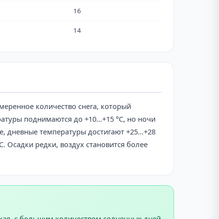
16
14
умеренное количество снега, который
ературы поднимаются до +10…+15 °C, но ночи
ое, дневные температуры достигают +25…+28
C. Осадки редки, воздух становится более
ухая, с большим количеством солнечных дней,