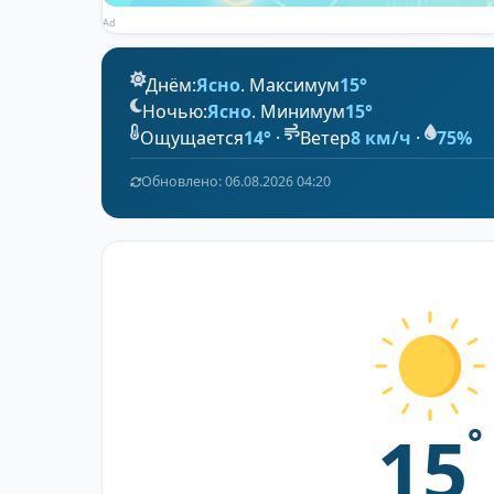
Ad
Днём:
Ясно
. Максимум
15°
Ночью:
Ясно
. Минимум
15°
Ощущается
14°
·
Ветер
8 км/ч
·
75%
Обновлено: 06.08.2026 04:20
15
°