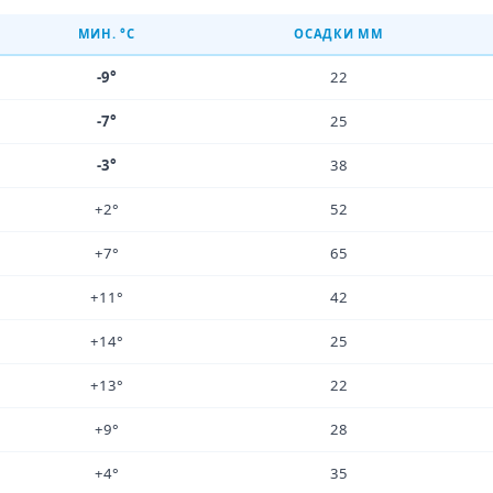
МИН. °C
ОСАДКИ ММ
-9°
22
-7°
25
-3°
38
+2°
52
+7°
65
+11°
42
+14°
25
+13°
22
+9°
28
+4°
35