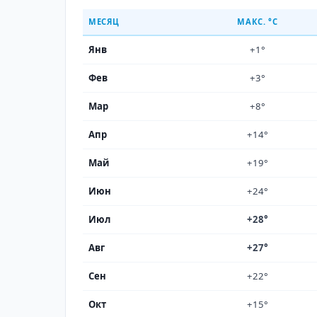
МЕСЯЦ
МАКС. °C
Янв
+1°
Фев
+3°
Мар
+8°
Апр
+14°
Май
+19°
Июн
+24°
Июл
+28°
Авг
+27°
Сен
+22°
Окт
+15°