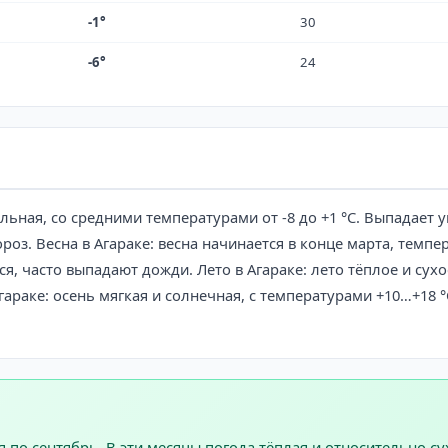
-1°
30
-6°
24
льная, со средними температурами от -8 до +1 °C. Выпадает 
роз. Весна в Агараке: весна начинается в конце марта, темп
, часто выпадают дожди. Лето в Агараке: лето тёплое и сух
гараке: осень мягкая и солнечная, с температурами +10…+18 °
 по сентябрь. В эти месяцы погода тёплая и относительно с