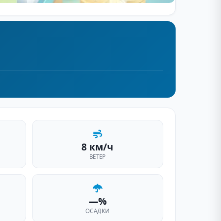
8 км/ч
ВЕТЕР
—%
ОСАДКИ