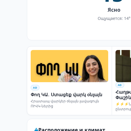
Ясно
Ощущается: 14°
AD
AD
Հաղթա
Փող ԿԱ․ Ստացեք վարկ օնլայն
Փաշին
Հրատապ վարկեր օնլայն լավագույն
⚡⚡⚡Նար
ՈՒՎԿ-ներից
ընտրու
Расположение и климат