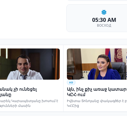
05:30 AM
ВОСХОД
AD
նակ չի ունեցել
Այն, ինչ քիչ առաջ կատա
յանը
ԿԸՀ-ում
եկ Կարապետյանը խոսում է
Իվետա Տոնոյանը փակագծեր է 
թյունների մասին
ԿՀԸից