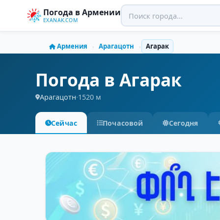
Погода в Армении
EXANAK.COM
Армения
Арагацотн
Агарак
›
›
Погода в Агарак
Арагацотн
·
1520 м
Сейчас
Почасовой
Сегодня