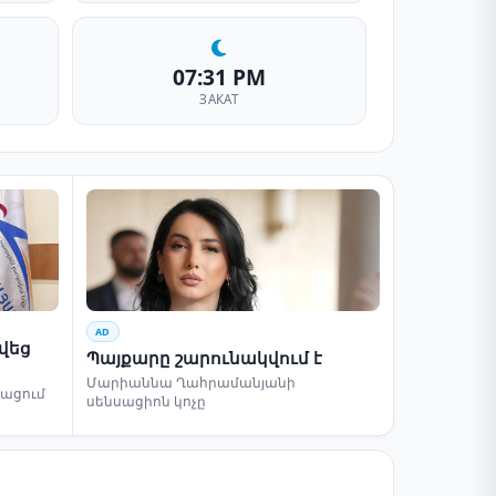
07:31 PM
ЗАКАТ
AD
րվեց
Պայքարը շարունակվում է
Մարիաննա Ղահրամանյանի
բացում
սենսացիոն կոչը