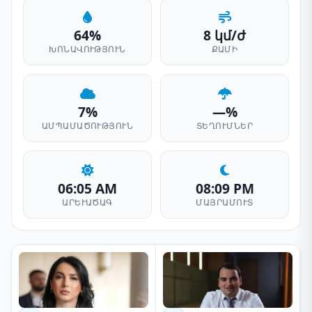
64%
8 կմ/ժ
ԽՈՆԱՎՈՒԹՅՈՒՆ
ՔԱՄԻ
7%
—%
ԱՄՊԱՄԱԾՈՒԹՅՈՒՆ
ՏԵՂՈՒՄՆԵՐ
06:05 AM
08:09 PM
ԱՐԵՒԱԾԱԳ
ՄԱՅՐԱՄՈՒՏ