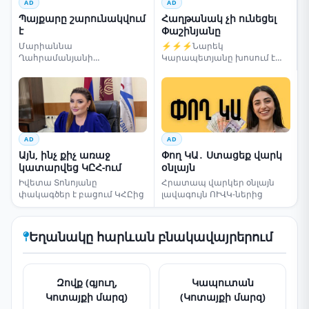
AD
AD
Պայքարը շարունակվում
Հաղթանակ չի ունեցել
է
Փաշինյանը
Մարիաննա
⚡⚡⚡Նարեկ
Ղահրամանյանի
Կարապետյանը խոսում է
սենսացիոն կոչը
ընտրությունների մասին
AD
AD
Այն, ինչ քիչ առաջ
Փող ԿԱ․ Ստացեք վարկ
կատարվեց ԿԸՀ-ում
օնլայն
Իվետա Տոնոյանը
Հրատապ վարկեր օնլայն
փակագծեր է բացում ԿՀԸից
լավագույն ՈՒՎԿ-ներից
Եղանակը հարևան բնակավայրերում
Զովք (գյուղ,
Կապուտան
Կոտայքի մարզ)
(Կոտայքի մարզ)