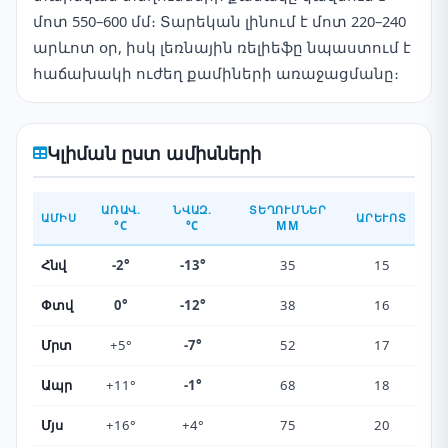
մոտ 550–600 մմ։ Տարեկան լինում է մոտ 220–240
արևոտ օր, իսկ լեռնային ռելիեֆը նպաստում է
հաճախակի ուժեղ քամիների առաջացմանը։
Կլիման ըստ ամիսների
ԱՌԱՎ.
ՆՎԱԶ.
ՏԵՂՈՒՄՆԵՐ
ԱՄԻՍ
ԱՐԵՒՈՏ
°C
°C
ММ
Հնվ
-2°
-13°
35
15
Փտվ
0°
-12°
38
16
Մրտ
+5°
-7°
52
17
Ապր
+11°
-1°
68
18
Մյս
+16°
+4°
75
20