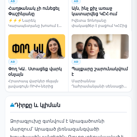
AD
AD
Հաղթանակ չի ունեցել
Այն, ինչ քիչ առաջ
Փաշինյանը
կատարվեց ԿԸՀ-ում
⚡⚡⚡Նարեկ
Իվետա Տոնոյանը
Կարապետյանը խոսում է
փակագծեր է բացում ԿՀԸից
ընտրությունների մասին
AD
AD
Փող ԿԱ․ Ստացեք վարկ
Պայքարը շարունակվում
օնլայն
է
Հրատապ վարկեր օնլայն
Մարիաննա
լավագույն ՈՒՎԿ-ներից
Ղահրամանյանի սենսացիոն
կոչը
Դիրքը և կլիման
Ձորագլուխը գտնվում է Արագածոտնի
մարզում՝ Արագած լեռնազանգվածի
հյուսիսային լանջերին։ Գյուղը տեղակայված է