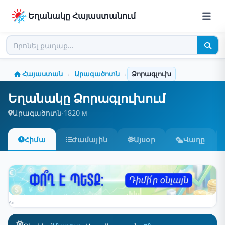
Եղանակը Հայաստանում
Հայաստան
Արագածոտն
Ձորագլուխ
›
›
Եղանակը Ձորագլուխում
Արագածոտն
·
1820 м
Հիմա
Ժամային
Այսօր
Վաղը
Ad