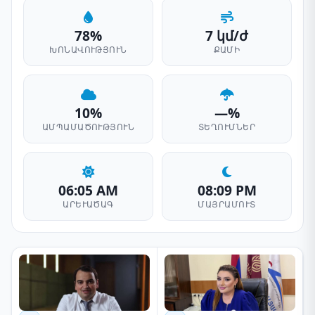
78%
7 կմ/ժ
ԽՈՆԱՎՈՒԹՅՈՒՆ
ՔԱՄԻ
10%
—%
ԱՄՊԱՄԱԾՈՒԹՅՈՒՆ
ՏԵՂՈՒՄՆԵՐ
06:05 AM
08:09 PM
ԱՐԵՒԱԾԱԳ
ՄԱՅՐԱՄՈՒՏ