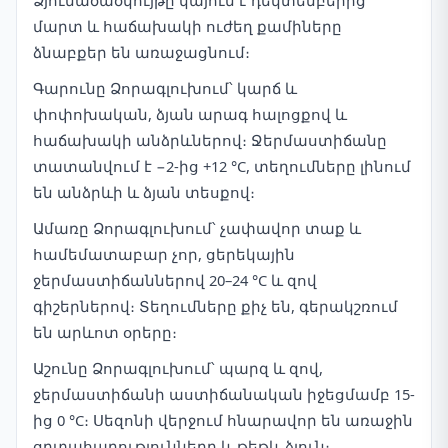
Ձյունածածկույթը կայուն է դեկտեմբերից
մարտ և հաճախակի ուժեղ քամիները
ձնաբքեր են առաջացնում։
Գարունը Ձորագլուխում՝ կարճ և
փոփոխական, ձյան արագ հալոցքով և
հաճախակի անձրևներով։ Ջերմաստիճանը
տատանվում է −2-ից +12 °C, տեղումները լինում
են անձրևի և ձյան տեսքով։
Ամառը Ձորագլուխում՝ չափավոր տաք և
համեմատաբար չոր, ցերեկային
ջերմաստիճաններով 20–24 °C և զով
գիշերներով։ Տեղումները քիչ են, գերակշռում
են արևոտ օրերը։
Աշունը Ձորագլուխում՝ պարզ և զով,
ջերմաստիճանի աստիճանական իջեցմամբ 15-
ից 0 °C։ Սեզոնի վերջում հնարավոր են առաջին
ցրտահարությունները և թեթև ձյուն։