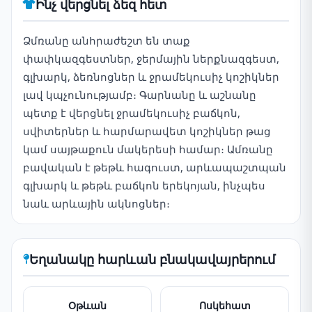
Ինչ վերցնել ձեզ հետ
Ձմռանը անհրաժեշտ են տաք
փափկազգեստներ, ջերմային ներքնազգեստ,
գլխարկ, ձեռնոցներ և ջրամեկուսիչ կոշիկներ
լավ կպչունությամբ։ Գարնանը և աշնանը
պետք է վերցնել ջրամեկուսիչ բաճկոն,
սվիտերներ և հարմարավետ կոշիկներ թաց
կամ սայթաքուն մակերեսի համար։ Ամռանը
բավական է թեթև հագուստ, արևապաշտպան
գլխարկ և թեթև բաճկոն երեկոյան, ինչպես
նաև արևային ակնոցներ։
Եղանակը հարևան բնակավայրերում
Օթևան
Ոսկեհատ