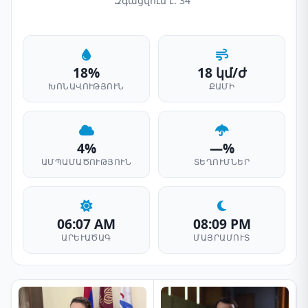
Զգացվում է: 34°
18%
18 կմ/ժ
ԽՈՆԱՎՈՒԹՅՈՒՆ
ՔԱՄԻ
4%
—%
ԱՄՊԱՄԱԾՈՒԹՅՈՒՆ
ՏԵՂՈՒՄՆԵՐ
06:07 AM
08:09 PM
ԱՐԵՒԱԾԱԳ
ՄԱՅՐԱՄՈՒՏ