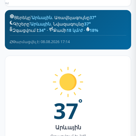
Ad
Ցերեկը՝
Արևային
. Առավելագույնը
37°
Գիշերը՝
Արևային
. Նվազագույնը
37°
Զգացվում է
34°
·
Քամի
18 կմ/ժ
·
18%
Թարմացվել է: 08.08.2026 17:14
37
°
Արևային