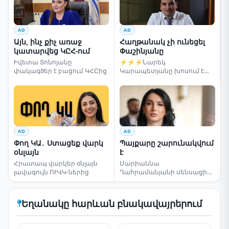
AD
AD
Այն, ինչ քիչ առաջ
Հաղթանակ չի ունեցել
կատարվեց ԿԸՀ-ում
Փաշինյանը
Իվետա Տոնոյանը
⚡⚡⚡Նարեկ
փակագծեր է բացում ԿՀԸից
Կարապետյանը խոսում է
ընտրությունների մասին
AD
AD
Փող ԿԱ․ Ստացեք վարկ
Պայքարը շարունակվում
օնլայն
է
Հրատապ վարկեր օնլայն
Մարիաննա
լավագույն ՈՒՎԿ-ներից
Ղահրամանյանի սենսացիոն
կոչը
Եղանակը հարևան բնակավայրերում