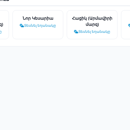
Նոր Կեսարիա
Հացիկ (Արմավիրի
զ)
մարզ)
Տեսնել եղանակը
ը
Տեսնել եղանակը