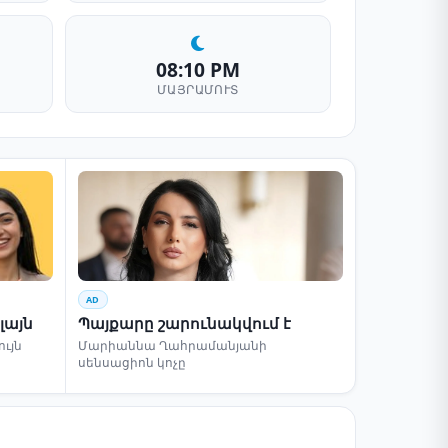
08:10 PM
ՄԱՅՐԱՄՈՒՏ
AD
լայն
Պայքարը շարունակվում է
ւյն
Մարիաննա Ղահրամանյանի
սենսացիոն կոչը