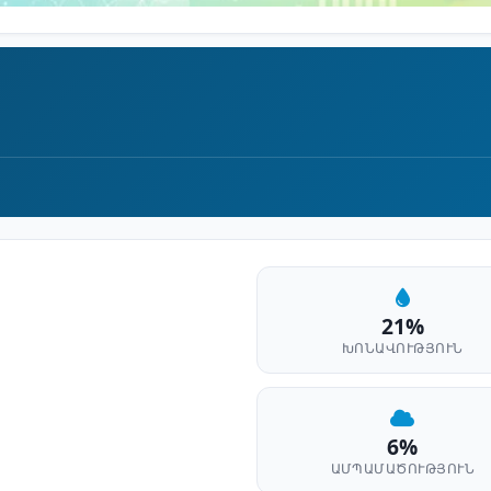
21%
ԽՈՆԱՎՈՒԹՅՈՒՆ
6%
ԱՄՊԱՄԱԾՈՒԹՅՈՒՆ