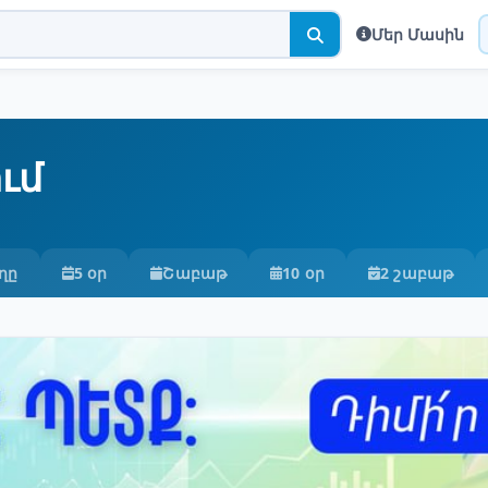
Մեր Մասին
ւմ
ղը
5 օր
Շաբաթ
10 օր
2 շաբաթ