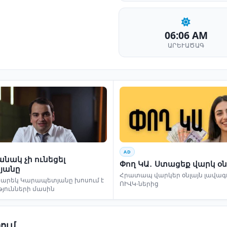
06:06 AM
ԱՐԵՒԱԾԱԳ
AD
նակ չի ունեցել
Փող ԿԱ․ Ստացեք վարկ օն
յանը
Հրատապ վարկեր օնլայն լավագո
եկ Կարապետյանը խոսում է
ՈՒՎԿ-ներից
թյունների մասին
ում