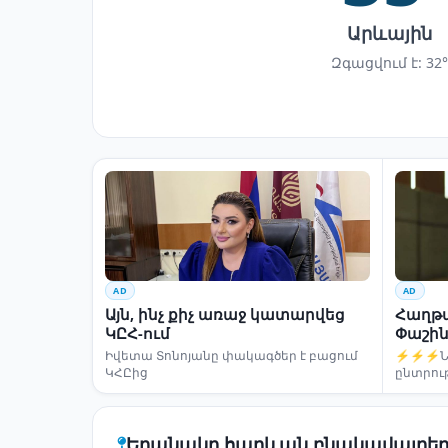
Արևային
Զգացվում է: 32°
AD
AD
Այն, ինչ քիչ առաջ կատարվեց
Հաղթա
ԿԸՀ-ում
Փաշին
Իվետա Տոնոյանը փակագծեր է բացում
⚡⚡⚡Նար
ԿՀԸից
ընտրու
Եղանակը հարևան բնակավայրեր