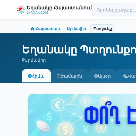
Եղանակը Հայաստանում
EXANAK.COM
Հայաստան
Արմավիր
Պտղունք
›
›
Եղանակը Պտղունքո
Արմավիր
Հիմա
Ժամային
Այսօր
Վա