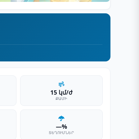
15 կմ/ժ
ՔԱՄԻ
—%
ՏԵՂՈՒՄՆԵՐ