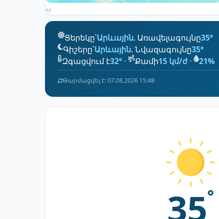
Ad
Ցերեկը՝
Արևային
. Առավելագույնը
35°
Գիշերը՝
Արևային
. Նվազագույնը
35°
Զգացվում է
32°
·
Քամի
15 կմ/ժ
·
21%
Թարմացվել է: 07.08.2026 15:48
35
°