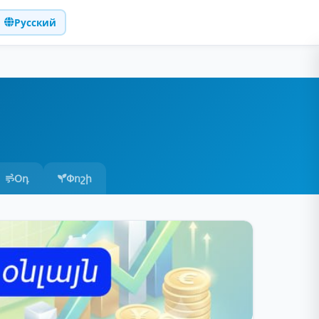
Русский
Օդ
Փոշի