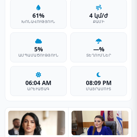
61%
4 կմ/ժ
ԽՈՆԱՎՈՒԹՅՈՒՆ
ՔԱՄԻ
5%
—%
ԱՄՊԱՄԱԾՈՒԹՅՈՒՆ
ՏԵՂՈՒՄՆԵՐ
06:04 AM
08:09 PM
ԱՐԵՒԱԾԱԳ
ՄԱՅՐԱՄՈՒՏ