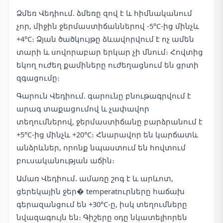
Ձմեռ Վեդիում. ձմեռը զով է և հիմնականում
չոր, միջին ջերմաստիճաններով -5°C-ից մինչև
+4°C։ Ձյան ծածկույթը ձևավորվում է ոչ ամեն
տարի և սովորաբար երկար չի մնում։ Հովտից
եկող ուժեղ քամիները ուժեղացնում են ցրտի
զգացումը։
Գարուն Վեդիում. գարունը բնութագրվում է
արագ տաքացումով և չափավոր
տեղումներով, ջերմաստիճանը բարձրանում է
+5°C-ից մինչև +20°C։ Հնարավոր են կարճատև
անձրևներ, որոնք նպաստում են հովտում
բուսականության աճին։
Ամառ Վեդիում. ամառը շոգ է և արևոտ,
ցերեկային ջեր� temperatուրները հաճախ
գերազանցում են +30°C-ը, իսկ տեղումները
նվազագույն են։ Գիշերը օդը նկատելիորեն