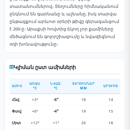
տատանումներով։ Տեղումները հիմնականում
ընկնում են գարնանը և աշնանը, իսկ տարվա
ընթացքում արևոտ օրերի թիվը գերազանցում
է 200-ը։ Արաքսի հովտից եկող չոր քամիները
մեծացնում են գոլորշիացումը և նվազեցնում
օդի խոնավությունը։
Կլիման ըստ ամիսների
ԱՌԱՎ.
ՆՎԱԶ.
ՏԵՂՈՒՄՆԵՐ
ԱՄԻՍ
ԱՐԵՒՈՏ
°C
°C
ММ
Հնվ
+3°
-6°
18
14
Փտվ
+6°
-4°
19
15
Մրտ
+12°
+1°
26
18