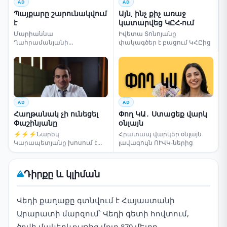
AD
AD
Պայքարը շարունակվում
Այն, ինչ քիչ առաջ
է
կատարվեց ԿԸՀ-ում
Մարիաննա
Իվետա Տոնոյանը
Ղահրամանյանի
փակագծեր է բացում ԿՀԸից
սենսացիոն կոչը
AD
AD
Հաղթանակ չի ունեցել
Փող ԿԱ․ Ստացեք վարկ
Փաշինյանը
օնլայն
⚡⚡⚡Նարեկ
Հրատապ վարկեր օնլայն
Կարապետյանը խոսում է
լավագույն ՈՒՎԿ-ներից
ընտրությունների մասին
Դիրքը և կլիման
Վեդի քաղաքը գտնվում է Հայաստանի
Արարատի մարզում՝ Վեդի գետի հովտում,
ծովի մակերևույթից մոտ 870 մետր