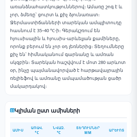
առանձնահատկություններով։ Ամառը շոգ է և
չոր, ձմեռը՝ ցուրտ և քիչ ձյունառատ։
Ջերմաստիճանների տարեկան ամպլիտուդը
հասնում է 35–40 °C-ի։ Գերակշռում են
հյուսիսային և հյուսիս-արևելյան քամիները,
որոնք բերում են չոր օդ լեռներից։ Տեղումները
քիչ են՝ հիմնականում գարնանը և ամռան
սկզբին։ Տարեկան հաշվվում է մոտ 280 արևոտ
օր, ինչը պայմանավորված է հարթավայրային
ռելիեֆով և ամռանը ամպամածության ցածր
մակարդակով։
Կլիման ըստ ամիսների
ԱՌԱՎ.
ՆՎԱԶ.
ՏԵՂՈՒՄՆԵՐ
ԱՄԻՍ
ԱՐԵՒՈՏ
°C
°C
ММ