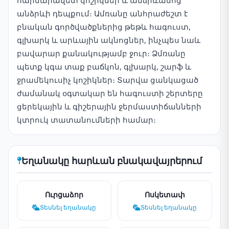
հարմարավետ կոշիկներ և անձրևանոց
անձրևի դեպքում։ Ամռանը անհրաժեշտ է
բնական գործվածքներից թեթև հագուստ,
գլխարկ և արևային ակնոցներ, ինչպես նաև
բավարար քանակությամբ ջուր։ Ձմռանը
պետք կգա տաք բաճկոն, գլխարկ, շարֆ և
ջրամեկուսիչ կոշիկներ։ Տարվա ցանկացած
ժամանակ օգտակար են հագուստի շերտերը
ցերեկային և գիշերային ջերմաստիճանների
կտրուկ տատանումների համար։
Եղանակը հարևան բնակավայրերում
Ուրցաձոր
Ոսկետափ
Տեսնել եղանակը
Տեսնել եղանակը