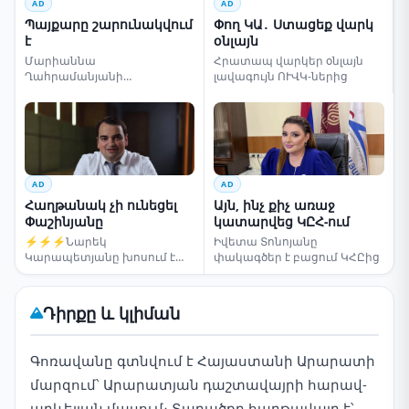
AD
AD
Պայքարը շարունակվում
Փող ԿԱ․ Ստացեք վարկ
է
օնլայն
Մարիաննա
Հրատապ վարկեր օնլայն
Ղահրամանյանի
լավագույն ՈՒՎԿ-ներից
սենսացիոն կոչը
AD
AD
Հաղթանակ չի ունեցել
Այն, ինչ քիչ առաջ
Փաշինյանը
կատարվեց ԿԸՀ-ում
⚡⚡⚡Նարեկ
Իվետա Տոնոյանը
Կարապետյանը խոսում է
փակագծեր է բացում ԿՀԸից
ընտրությունների մասին
Դիրքը և կլիման
Գոռավանը գտնվում է Հայաստանի Արարատի
մարզում՝ Արարատյան դաշտավայրի հարավ-
արևելյան մասում։ Տարածքը հարթավայր է՝