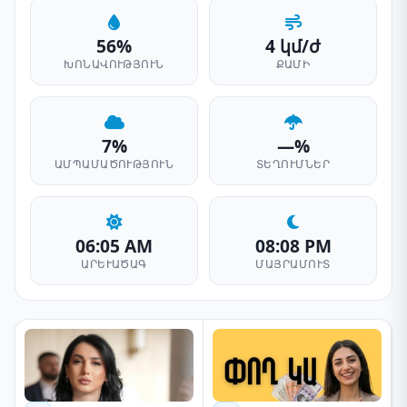
56%
4 կմ/ժ
ԽՈՆԱՎՈՒԹՅՈՒՆ
ՔԱՄԻ
7%
—%
ԱՄՊԱՄԱԾՈՒԹՅՈՒՆ
ՏԵՂՈՒՄՆԵՐ
06:05 AM
08:08 PM
ԱՐԵՒԱԾԱԳ
ՄԱՅՐԱՄՈՒՏ