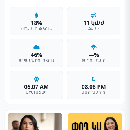
18%
11 կմ/ժ
ԽՈՆԱՎՈՒԹՅՈՒՆ
ՔԱՄԻ
46%
—%
ԱՄՊԱՄԱԾՈՒԹՅՈՒՆ
ՏԵՂՈՒՄՆԵՐ
06:07 AM
08:06 PM
ԱՐԵՒԱԾԱԳ
ՄԱՅՐԱՄՈՒՏ