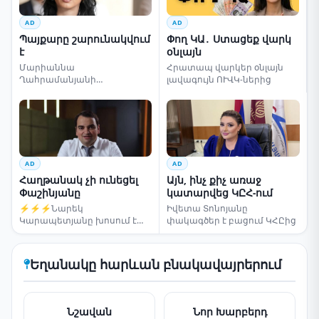
AD
AD
Պայքարը շարունակվում
Փող ԿԱ․ Ստացեք վարկ
է
օնլայն
Մարիաննա
Հրատապ վարկեր օնլայն
Ղահրամանյանի
լավագույն ՈՒՎԿ-ներից
սենսացիոն կոչը
AD
AD
Հաղթանակ չի ունեցել
Այն, ինչ քիչ առաջ
Փաշինյանը
կատարվեց ԿԸՀ-ում
⚡⚡⚡Նարեկ
Իվետա Տոնոյանը
Կարապետյանը խոսում է
փակագծեր է բացում ԿՀԸից
ընտրությունների մասին
Եղանակը հարևան բնակավայրերում
Նշավան
Նոր Խարբերդ