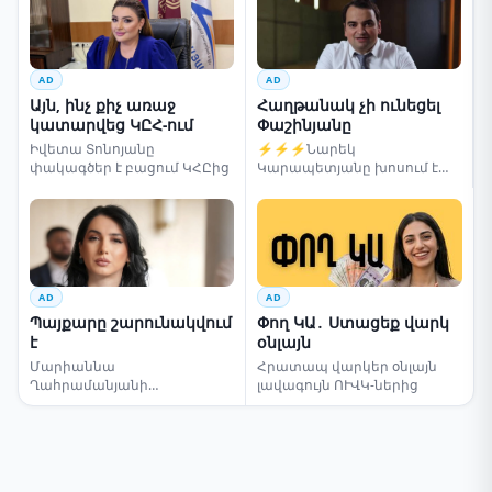
AD
AD
Այն, ինչ քիչ առաջ
Հաղթանակ չի ունեցել
կատարվեց ԿԸՀ-ում
Փաշինյանը
Իվետա Տոնոյանը
⚡⚡⚡Նարեկ
փակագծեր է բացում ԿՀԸից
Կարապետյանը խոսում է
ընտրությունների մասին
AD
AD
Պայքարը շարունակվում
Փող ԿԱ․ Ստացեք վարկ
է
օնլայն
Մարիաննա
Հրատապ վարկեր օնլայն
Ղահրամանյանի
լավագույն ՈՒՎԿ-ներից
սենսացիոն կոչը