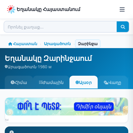
Եղանակը Հայաստանում
Հայաստան
Արագածոտն
Զարինջա
›
›
Եղանակը Զարինջաում
Արագածոտն
·
1980 м
Հիմա
Ժամային
Այսօր
Վաղը
Ad