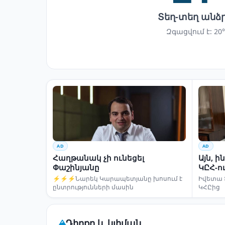
Տեղ-տեղ անձ
Զգացվում է: 20°
AD
AD
Հաղթանակ չի ունեցել
Այն, 
Փաշինյանը
ԿԸՀ-ո
⚡⚡⚡Նարեկ Կարապետյանը խոսում է
Իվետա 
ընտրությունների մասին
ԿՀԸից
Դիրքը և կլիման