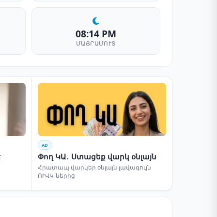
08:14 PM
ՄԱՅՐԱՄՈՒՏ
AD
է
Փող ԿԱ․ Ստացեք վարկ օնլայն
Հրատապ վարկեր օնլայն լավագույն
ՈՒՎԿ-ներից