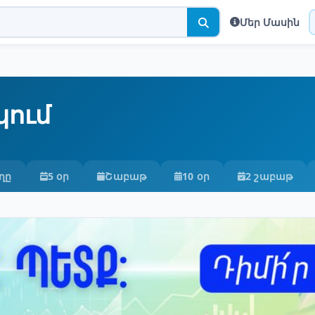
Մեր Մասին
կում
ղը
5 օր
Շաբաթ
10 օր
2 շաբաթ