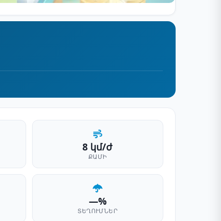
8 կմ/ժ
ՔԱՄԻ
—%
ՏԵՂՈՒՄՆԵՐ