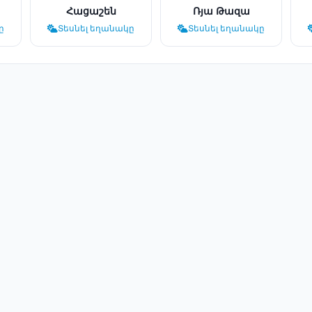
Հացաշեն
Ռյա Թազա
ը
Տեսնել եղանակը
Տեսնել եղանակը