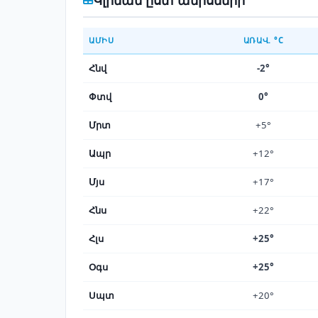
ԱՄԻՍ
ԱՌԱՎ. °C
Հնվ
-2°
Փտվ
0°
Մրտ
+5°
Ապր
+12°
Մյս
+17°
Հնս
+22°
Հլս
+25°
Օգս
+25°
Սպտ
+20°