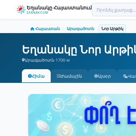
Եղանակը Հայաստանում
EXANAK.COM
Հայաստան
Արագածոտն
Նոր Արթիկ
›
›
Եղանակը Նոր Արթի
Արագածոտն
·
1700 м
Հիմա
Ժամային
Այսօր
Վա