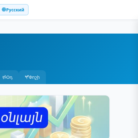
Русский
Օդ
Փոշի