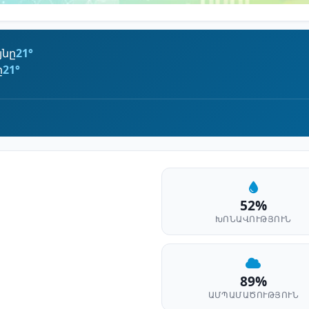
յնը
21°
ը
21°
52%
ԽՈՆԱՎՈՒԹՅՈՒՆ
89%
ԱՄՊԱՄԱԾՈՒԹՅՈՒՆ