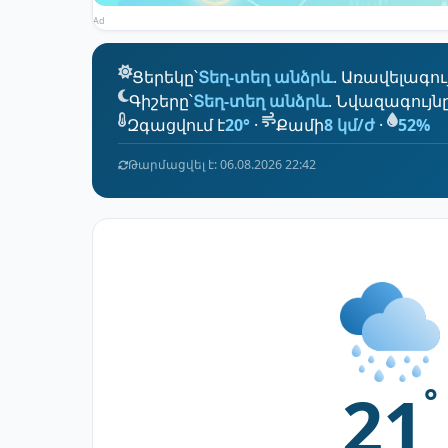
Ad
Ցերեկը՝
Տեղ-տեղ անձրև
. Առավելագու
Գիշերը՝
Տեղ-տեղ անձրև
. Նվազագույն
Զգացվում է
20°
·
Քամի
8 կմ/ժ
·
52%
Թարմացվել է: 06.08.2026 22:42
21
°