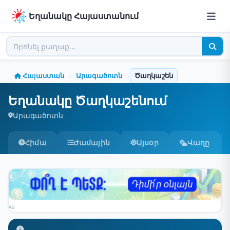
Եղանակը Հայաստանում
Հայաստան
Արագածոտն
Ծաղկաշեն
›
›
Եղանակը Ծաղկաշենում
Արագածոտն
Հիմա
Ժամային
Այսօր
Վաղը
Ad