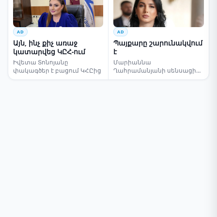
AD
AD
Այն, ինչ քիչ առաջ
Պայքարը շարունակվում
կատարվեց ԿԸՀ-ում
է
Իվետա Տոնոյանը
Մարիաննա
փակագծեր է բացում ԿՀԸից
Ղահրամանյանի սենսացիոն
կոչը