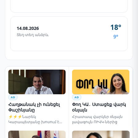
18°
14.08.2026
Տեղ-տեղ անձրև
9°
AD
AD
Հաղթանակ չի ունեցել
Փող ԿԱ․ Ստացեք վարկ
Փաշինյանը
օնլայն
⚡⚡⚡Նարեկ
Հրատապ վարկեր օնլայն
Կարապետյանը խոսում է
լավագույն ՈՒՎԿ-ներից
ընտրությունների մասին