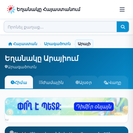
Եղանակը Հայաստանում
Հայաստան
Արագածոտն
Արայի
›
›
Եղանակը Արայիում
Արագածոտն
Հիմա
Ժամային
Այսօր
Վաղը
Ad