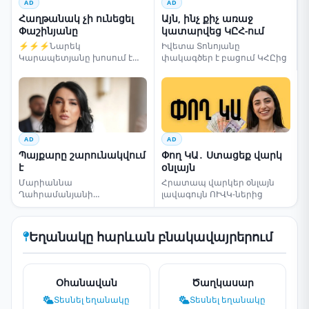
AD
AD
Հաղթանակ չի ունեցել
Այն, ինչ քիչ առաջ
Փաշինյանը
կատարվեց ԿԸՀ-ում
⚡⚡⚡Նարեկ
Իվետա Տոնոյանը
Կարապետյանը խոսում է
փակագծեր է բացում ԿՀԸից
ընտրությունների մասին
AD
AD
Պայքարը շարունակվում
Փող ԿԱ․ Ստացեք վարկ
է
օնլայն
Մարիաննա
Հրատապ վարկեր օնլայն
Ղահրամանյանի
լավագույն ՈՒՎԿ-ներից
սենսացիոն կոչը
Եղանակը հարևան բնակավայրերում
Օհանավան
Ծաղկասար
Տեսնել եղանակը
Տեսնել եղանակը