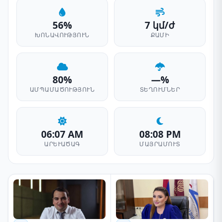
56%
7 կմ/ժ
ԽՈՆԱՎՈՒԹՅՈՒՆ
ՔԱՄԻ
80%
—%
ԱՄՊԱՄԱԾՈՒԹՅՈՒՆ
ՏԵՂՈՒՄՆԵՐ
06:07 AM
08:08 PM
ԱՐԵՒԱԾԱԳ
ՄԱՅՐԱՄՈՒՏ