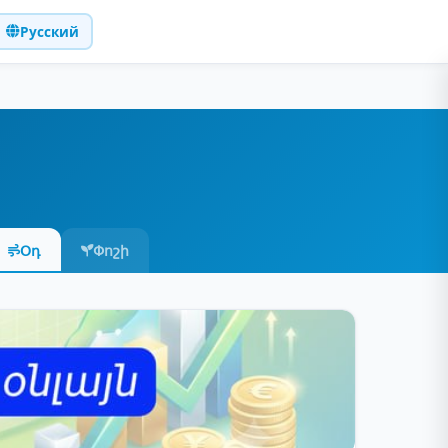
Русский
Օդ
Փոշի