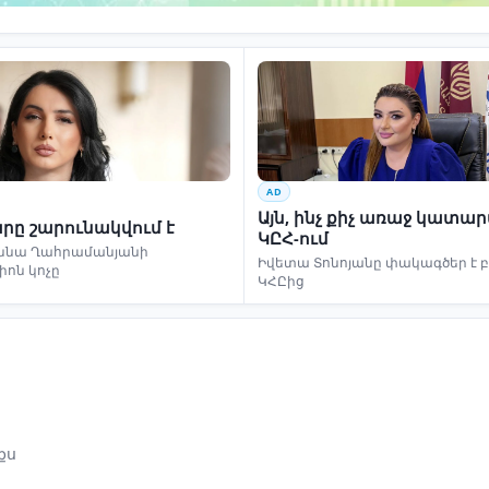
AD
Այն, ինչ քիչ առաջ կատա
րը շարունակվում է
ԿԸՀ-ում
ննա Ղահրամանյանի
Իվետա Տոնոյանը փակագծեր է 
իոն կոչը
ԿՀԸից
քս