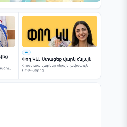
AD
րվեց
Փող ԿԱ․ Ստացեք վարկ օնլայն
Հրատապ վարկեր օնլայն լավագույն
բացում
ՈՒՎԿ-ներից