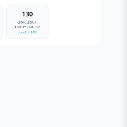
130
ԱԾԽԱԾՆԻ
ՕՔՍԻԴ
ΜG/M³
Նորմ: 0–1000