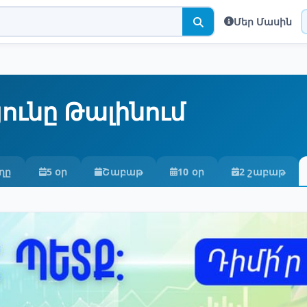
Մեր Մասին
ունը Թալինում
ղը
5 օր
Շաբաթ
10 օր
2 շաբաթ