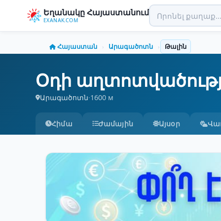
Եղանակը Հայաստանում
EXANAK.COM
Հայաստան
Արագածոտն
Թալին
›
›
Օդի աղտոտվածությ
Արագածոտն
·
1600 м
Հիմա
Ժամային
Այսօր
Վա