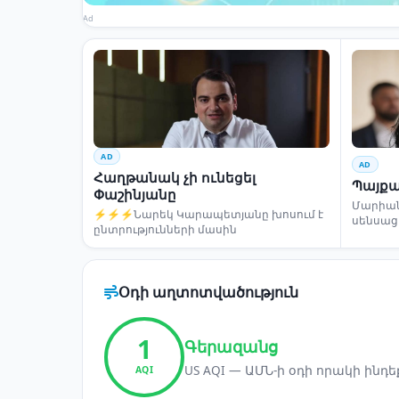
Ad
AD
AD
Հաղթանակ չի ունեցել
Պայքա
Փաշինյանը
Մարիա
⚡⚡⚡Նարեկ Կարապետյանը խոսում է
սենսաց
ընտրությունների մասին
Օդի աղտոտվածություն
1
Գերազանց
US AQI — ԱՄՆ-ի օդի որակի ինդե
AQI