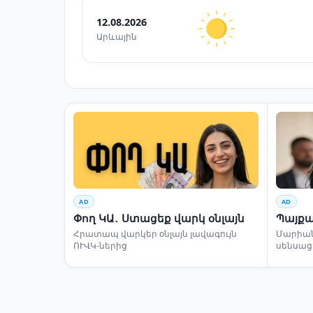
12.08.2026
Արևային
AD
AD
Փող ԿԱ․ Ստացեք վարկ օնլայն
Պայքա
Հրատապ վարկեր օնլայն լավագույն
Մարիա
ՈՒՎԿ-ներից
սենսաց