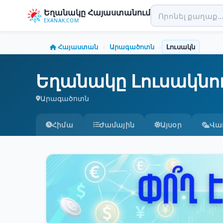
Եղանակը Հայաստանում
EXANAK.COM
Հայաստան
Արագածոտն
Լուսակն
›
›
Եղանակը Լուսակնո
Արագածոտն
Հիմա
Ժամային
Այսօր
Վա