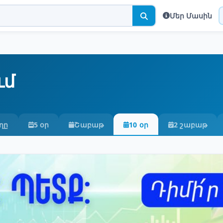
Մեր Մասին
ւմ
ղը
5 օր
Շաբաթ
10 օր
2 շաբաթ