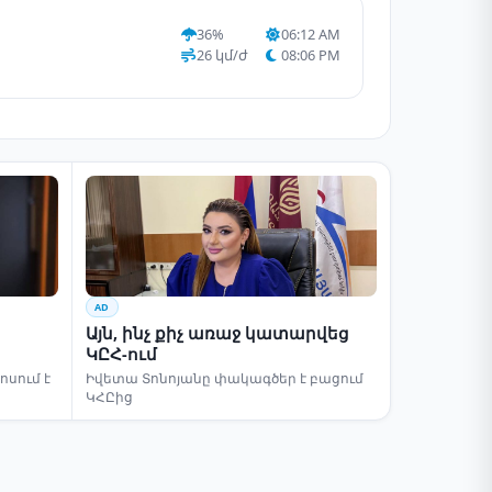
36%
06:12 AM
26 կմ/ժ
08:06 PM
AD
Այն, ինչ քիչ առաջ կատարվեց
ԿԸՀ-ում
սում է
Իվետա Տոնոյանը փակագծեր է բացում
ԿՀԸից