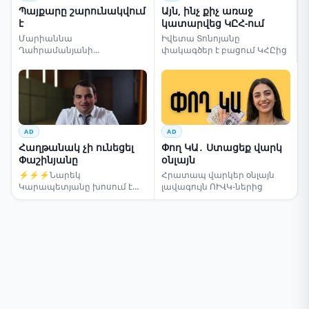
Պայքարը շարունակվում
Այն, ինչ քիչ առաջ
է
կատարվեց ԿԸՀ-ում
Մարիաննա
Իվետա Տոնոյանը
Ղահրամանյանի
փակագծեր է բացում ԿՀԸից
սենսացիոն կոչը
AD
AD
Հաղթանակ չի ունեցել
Փող ԿԱ․ Ստացեք վարկ
Փաշինյանը
օնլայն
⚡⚡⚡Նարեկ
Հրատապ վարկեր օնլայն
Կարապետյանը խոսում է
լավագույն ՈՒՎԿ-ներից
ընտրությունների մասին