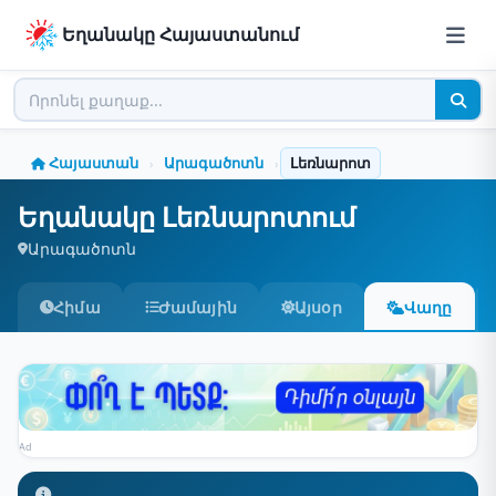
Եղանակը Հայաստանում
Հայաստան
Արագածոտն
Լեռնարոտ
›
›
Եղանակը Լեռնարոտում
Արագածոտն
Հիմա
Ժամային
Այսօր
Վաղը
Ad