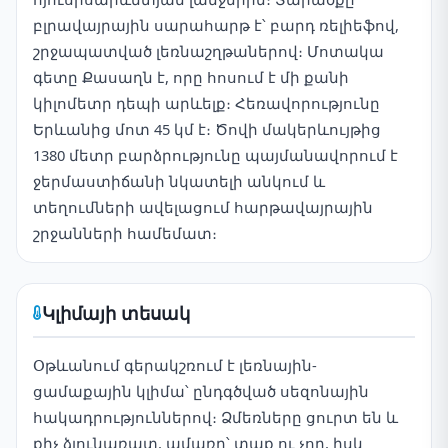
բլրավայրային սարահարթ է՝ բարդ ռելիեֆով,
շրջապատված լեռնաշղթաներով։ Մոտակա
գետը Քասաղն է, որը հոսում է մի քանի
կիլոմետր դեպի արևելք։ Հեռավորությունը
Երևանից մոտ 45 կմ է։ Ծովի մակերևույթից
1380 մետր բարձրությունը պայմանավորում է
ջերմաստիճանի նկատելի անկում և
տեղումների ավելացում հարթավայրային
շրջանների համեմատ։
Կլիմայի տեսակ
Օթևանում գերակշռում է լեռնային-
ցամաքային կլիմա՝ ընդգծված սեզոնային
հակադրություններով։ Ձմեռները ցուրտ են և
քիչ ձյունառատ, ամառը՝ տաք ու չոր, իսկ