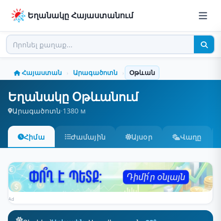
Եղանակը Հայաստանում
Հայաստան
Արագածոտն
Օթևան
›
›
Եղանակը Օթևանում
Արագածոտն
·
1380 м
Հիմա
Ժամային
Այսօր
Վաղը
Ad