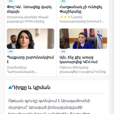
AD
AD
Փող ԿԱ․ Ստացեք վարկ
Հաղթանակ չի ունեցել
օնլայն
Փաշինյանը
Հրատապ վարկեր օնլայն
⚡⚡⚡Նարեկ
լավագույն ՈՒՎԿ-ներից
Կարապետյանը խոսում է
ընտրությունների մասին
AD
AD
Պայքարը շարունակվում
Այն, ինչ քիչ առաջ
է
կատարվեց ԿԸՀ-ում
Մարիաննա
Իվետա Տոնոյանը
Ղահրամանյանի
փակագծեր է բացում ԿՀԸից
սենսացիոն կոչը
Դիրքը և կլիման
Օթևան գյուղը գտնվում է Արագածոտնի
մարզում՝ Արագած լեռնազանգվածի
հյուսիսարևմտյան լանջերին։ Տարածքը