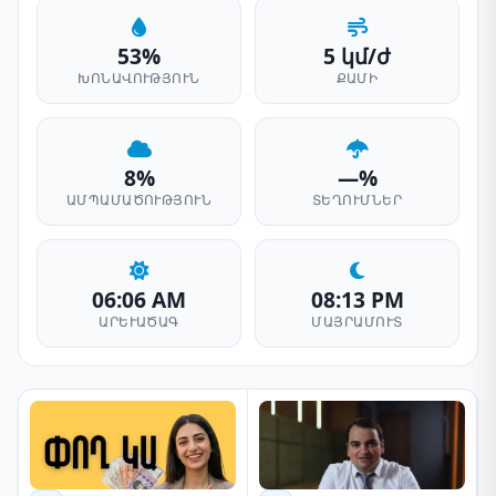
53%
5 կմ/ժ
ԽՈՆԱՎՈՒԹՅՈՒՆ
ՔԱՄԻ
8%
—%
ԱՄՊԱՄԱԾՈՒԹՅՈՒՆ
ՏԵՂՈՒՄՆԵՐ
06:06 AM
08:13 PM
ԱՐԵՒԱԾԱԳ
ՄԱՅՐԱՄՈՒՏ