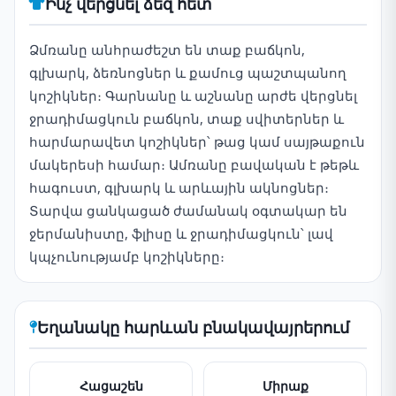
Ինչ վերցնել ձեզ հետ
Ձմռանը անհրաժեշտ են տաք բաճկոն,
գլխարկ, ձեռնոցներ և քամուց պաշտպանող
կոշիկներ։ Գարնանը և աշնանը արժե վերցնել
ջրադիմացկուն բաճկոն, տաք սվիտերներ և
հարմարավետ կոշիկներ՝ թաց կամ սայթաքուն
մակերեսի համար։ Ամռանը բավական է թեթև
հագուստ, գլխարկ և արևային ակնոցներ։
Տարվա ցանկացած ժամանակ օգտակար են
ջերմանիստը, ֆլիսը և ջրադիմացկուն՝ լավ
կպչունությամբ կոշիկները։
Եղանակը հարևան բնակավայրերում
Հացաշեն
Միրաք