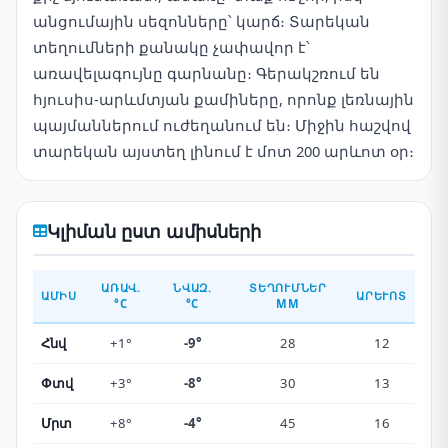
անցումային սեզոնները՝ կարճ։ Տարեկան
տեղումների քանակը չափավոր է՝
առավելագույնը գարնանը։ Գերակշռում են
հյուսիս-արևմտյան քամիները, որոնք լեռնային
պայմաններում ուժեղանում են։ Միջին հաշվով
տարեկան այստեղ լինում է մոտ 200 արևոտ օր։
Կլիման ըստ ամիսների
ԱՌԱՎ.
ՆՎԱԶ.
ՏԵՂՈՒՄՆԵՐ
ԱՄԻՍ
ԱՐԵՒՈՏ
°C
°C
ММ
Հնվ
+1°
-9°
28
12
Փտվ
+3°
-8°
30
13
Մրտ
+8°
-4°
45
16