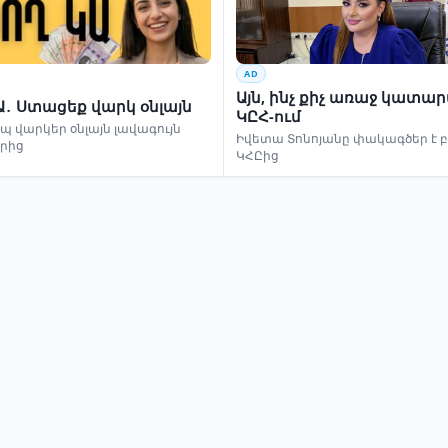
AD
Այն, ինչ քիչ առաջ կատա
Ա․ Ստացեք վարկ օնլայն
ԿԸՀ-ում
 վարկեր օնլայն լավագույն
Իվետա Տոնոյանը փակագծեր է 
երից
ԿՀԸից