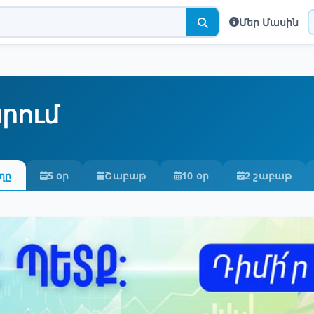
Մեր Մասին
րում
ղը
5 օր
Շաբաթ
10 օր
2 շաբաթ