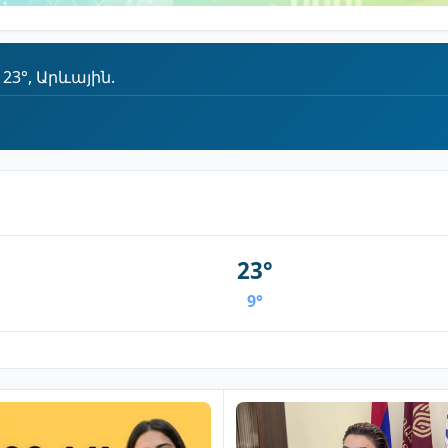
23°, Արևային.
23°
9°