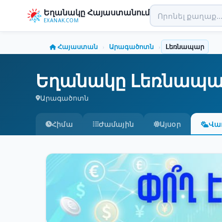
Եղանակը Հայաստանում
EXANAK.COM
Հայաստան
Արագածոտն
Լեռնապար
›
›
Եղանակը Լեռնապա
Արագածոտն
Հիմա
Ժամային
Այսօր
Վա