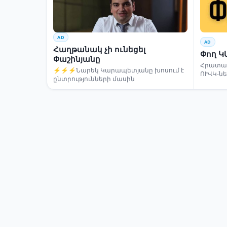
AD
AD
Հաղթանակ չի ունեցել
Փող Կ
Փաշինյանը
Հրատապ
⚡⚡⚡Նարեկ Կարապետյանը խոսում է
ՈՒՎԿ-ն
ընտրությունների մասին