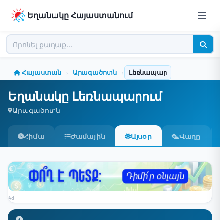
Եղանակը Հայաստանում
Հայաստան
Արագածոտն
Լեռնապար
›
›
Եղանակը Լեռնապարում
Արագածոտն
Հիմա
Ժամային
Այսօր
Վաղը
Ad