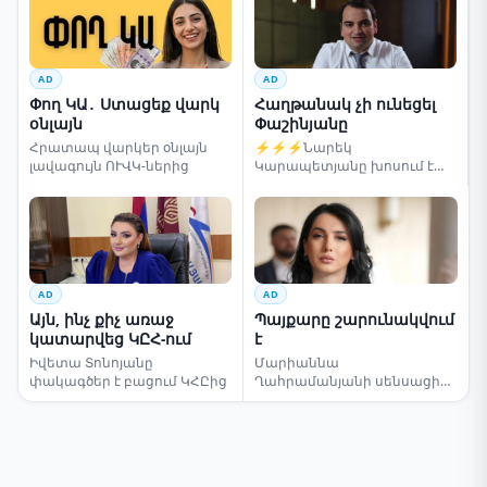
AD
AD
Փող ԿԱ․ Ստացեք վարկ
Հաղթանակ չի ունեցել
օնլայն
Փաշինյանը
Հրատապ վարկեր օնլայն
⚡⚡⚡Նարեկ
լավագույն ՈՒՎԿ-ներից
Կարապետյանը խոսում է
ընտրությունների մասին
AD
AD
Այն, ինչ քիչ առաջ
Պայքարը շարունակվում
կատարվեց ԿԸՀ-ում
է
Իվետա Տոնոյանը
Մարիաննա
փակագծեր է բացում ԿՀԸից
Ղահրամանյանի սենսացիոն
կոչը