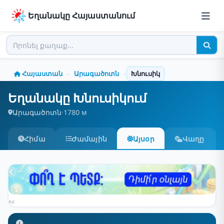
Եղանակը Հայաստանում
Հայաստան
Արագածոտն
Խնուսիկ
›
›
Եղանակը Խնուսիկում
Արագածոտն
·
1780 м
Հիմա
Ժամային
Այսօր
Վաղը
Ad