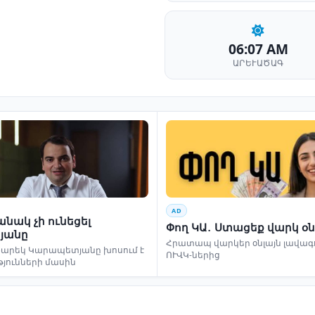
06:07 AM
ԱՐԵՒԱԾԱԳ
AD
նակ չի ունեցել
Փող ԿԱ․ Ստացեք վարկ օն
յանը
Հրատապ վարկեր օնլայն լավագո
եկ Կարապետյանը խոսում է
ՈՒՎԿ-ներից
թյունների մասին