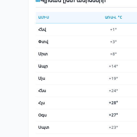
ԱՄԻՍ
ԱՌԱՎ. °C
Հնվ
+1°
Փտվ
+3°
Մրտ
+8°
Ապր
+14°
Մյս
+19°
Հնս
+24°
Հլս
+28°
Օգս
+27°
Սպտ
+23°