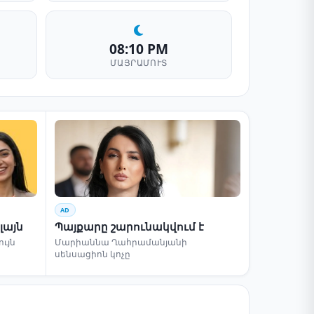
08:10 PM
ՄԱՅՐԱՄՈՒՏ
AD
լայն
Պայքարը շարունակվում է
ւյն
Մարիաննա Ղահրամանյանի
սենսացիոն կոչը