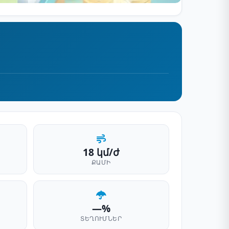
18 կմ/ժ
ՔԱՄԻ
—%
ՏԵՂՈՒՄՆԵՐ