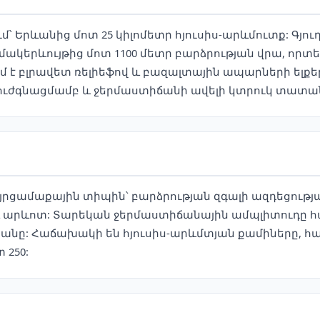
մ՝ Երևանից մոտ 25 կիլոմետր հյուսիս-արևմուտք: Գյո
մակերևույթից մոտ 1100 մետր բարձրության վրա, որտ
մ է բլրավետ ռելիեֆով և բազալտային ապարների ելքե
 ուժգնացմամբ և ջերմաստիճանի ավելի կտրուկ տատա
յրցամաքային տիպին՝ բարձրության զգալի ազդեցությա
 արևոտ: Տարեկան ջերմաստիճանային ամպլիտուդը հա
շնանը: Հաճախակի են հյուսիս-արևմտյան քամիները, 
 250: