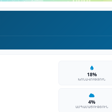
18%
ԽՈՆԱՎՈՒԹՅՈՒՆ
4%
ԱՄՊԱՄԱԾՈՒԹՅՈՒՆ