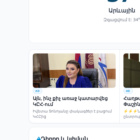
Արևային
Զգացվում է: 34°
AD
AD
Այն, ինչ քիչ առաջ կատարվեց
Հաղթա
ԿԸՀ-ում
Փաշին
Իվետա Տոնոյանը փակագծեր է բացում
⚡⚡⚡Նար
ԿՀԸից
ընտրու
Դիրքը և կլիման