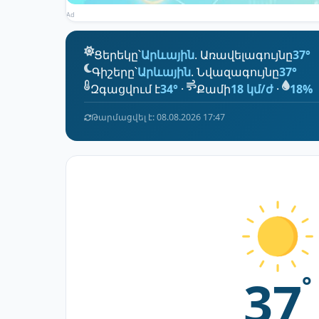
Ad
Ցերեկը՝
Արևային
. Առավելագույնը
37°
Գիշերը՝
Արևային
. Նվազագույնը
37°
Զգացվում է
34°
·
Քամի
18 կմ/ժ
·
18%
Թարմացվել է: 08.08.2026 17:47
37
°