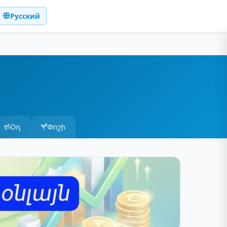
Русский
Օդ
Փոշի