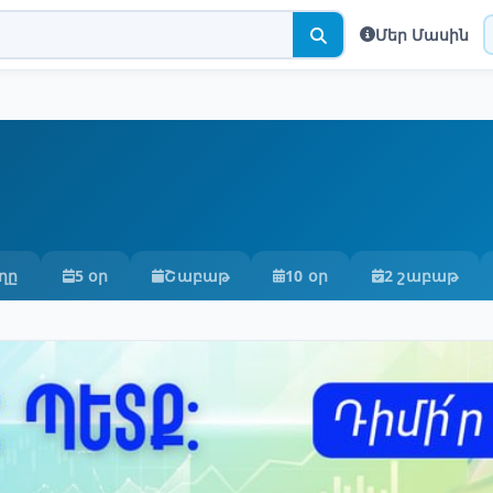
Մեր Մասին
ղը
5 օր
Շաբաթ
10 օր
2 շաբաթ