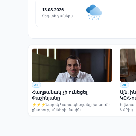
13.08.2026
Տեղ-տեղ անձրև
AD
AD
Հաղթանակ չի ունեցել
Այն, 
Փաշինյանը
ԿԸՀ-ո
⚡⚡⚡Նարեկ Կարապետյանը խոսում է
Իվետա 
ընտրությունների մասին
ԿՀԸից