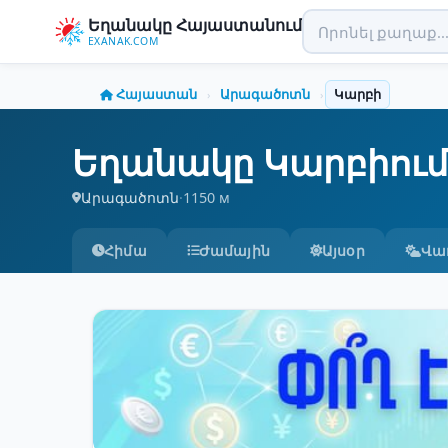
Եղանակը Հայաստանում
EXANAK.COM
Հայաստան
Արագածոտն
Կարբի
›
›
Եղանակը Կարբիում
Արագածոտն
·
1150 м
Հիմա
Ժամային
Այսօր
Վա