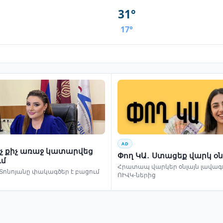
31°
17°
AD
ինչ քիչ առաջ կատարվեց
Փող ԿԱ․ Ստացեք վարկ օն
ւմ
Հրատապ վարկեր օնլայն լավագո
Տոնոյանը փակագծեր է բացում
ՈՒՎԿ-ներից