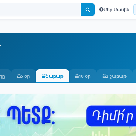
Մեր Մասին
ղը
5 օր
Շաբաթ
10 օր
2 շաբաթ