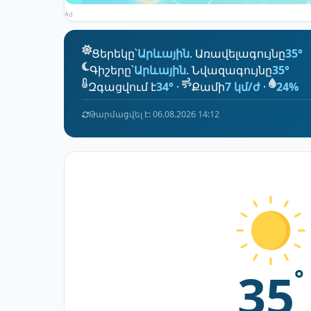
Ad
Ցերեկը՝
Արևային
. Առավելագույնը
35°
Գիշերը՝
Արևային
. Նվազագույնը
35°
Զգացվում է
34°
·
Քամի
7 կմ/ժ
·
24%
Թարմացվել է: 06.08.2026 14:12
35
°