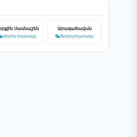
երքին Սասնաշեն
Արագածավան
Տեսնել եղանակը
Տեսնել եղանակը