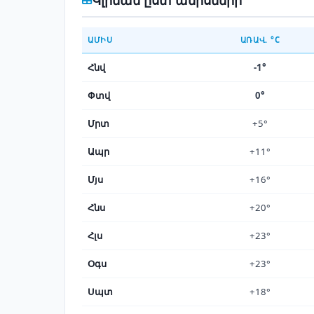
ԱՄԻՍ
ԱՌԱՎ. °C
Հնվ
-1°
Փտվ
0°
Մրտ
+5°
Ապր
+11°
Մյս
+16°
Հնս
+20°
Հլս
+23°
Օգս
+23°
Սպտ
+18°