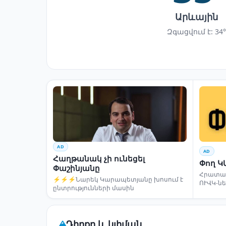
Արևային
Զգացվում է: 34°
AD
AD
Հաղթանակ չի ունեցել
Փող Կ
Փաշինյանը
Հրատապ
⚡⚡⚡Նարեկ Կարապետյանը խոսում է
ՈՒՎԿ-ն
ընտրությունների մասին
Դիրքը և կլիման