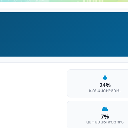
24%
ԽՈՆԱՎՈՒԹՅՈՒՆ
7%
ԱՄՊԱՄԱԾՈՒԹՅՈՒՆ