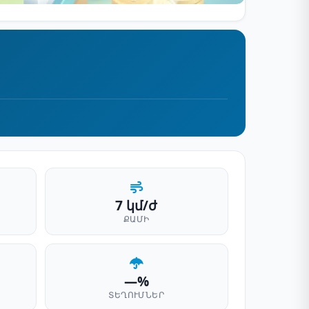
7 կմ/ժ
ՔԱՄԻ
—%
ՏԵՂՈՒՄՆԵՐ