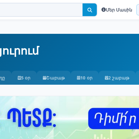
Մեր Մասին
ուրում
ղը
5 օր
Շաբաթ
10 օր
2 շաբաթ