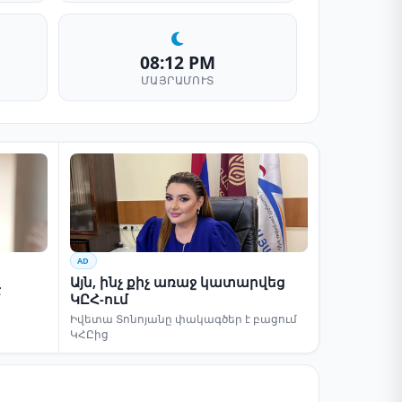
08:12 PM
ՄԱՅՐԱՄՈՒՏ
AD
Այն, ինչ քիչ առաջ կատարվեց
է
ԿԸՀ-ում
Իվետա Տոնոյանը փակագծեր է բացում
ԿՀԸից