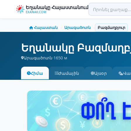
Եղանակը Հայաստանում
EXANAK.COM
Հայաստան
Արագածոտն
Բազմաղբյուր
›
›
Եղանակը Բազմաղբյ
Արագածոտն
·
1650 м
Հիմա
Ժամային
Այսօր
Վա