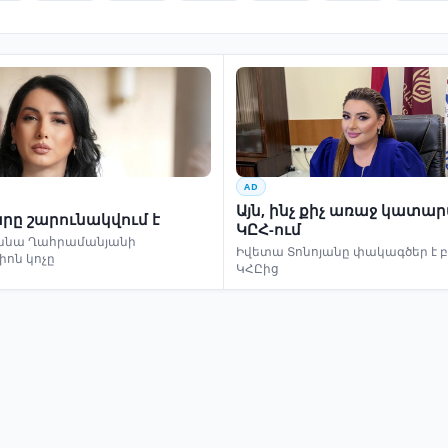
AD
Այն, ինչ քիչ առաջ կատա
րը շարունակվում է
ԿԸՀ-ում
ննա Ղահրամանյանի
Իվետա Տոնոյանը փակագծեր է 
իոն կոչը
ԿՀԸից