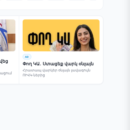
AD
րվեց
Փող ԿԱ․ Ստացեք վարկ օնլայն
Հրատապ վարկեր օնլայն լավագույն
բացում
ՈՒՎԿ-ներից