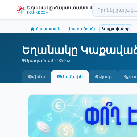
Եղանակը Հայաստանում
EXANAK.COM
Հայաստան
Արագածոտն
Կաքավաձոր
›
›
Եղանակը Կաքավաձ
Արագածոտն
·
1850 м
Հիմա
Ժամային
Այսօր
Վա