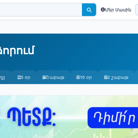
Մեր Մասին
որում
ղը
5 օր
Շաբաթ
10 օր
2 շաբաթ