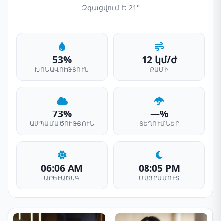
Զգացվում է: 21°
53%
12 կմ/ժ
ԽՈՆԱՎՈՒԹՅՈՒՆ
ՔԱՄԻ
73%
—%
ԱՄՊԱՄԱԾՈՒԹՅՈՒՆ
ՏԵՂՈՒՄՆԵՐ
06:06 AM
08:05 PM
ԱՐԵՒԱԾԱԳ
ՄԱՅՐԱՄՈՒՏ