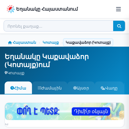
Եղանակը Հայաստանում
Հայաստան
Կոտայք
Կաքավաձոր (Կոտայք)
›
›
Եղանակը Կաքավաձոր
(Կոտայք)ում
Կոտայք
Հիմա
Ժամային
Այսօր
Վաղը
Ad