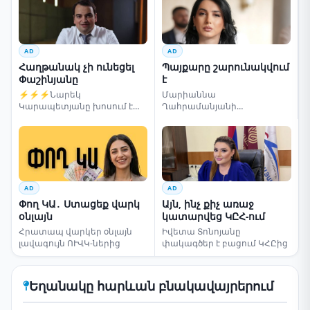
AD
AD
Հաղթանակ չի ունեցել
Պայքարը շարունակվում
Փաշինյանը
է
⚡⚡⚡Նարեկ
Մարիաննա
Կարապետյանը խոսում է
Ղահրամանյանի
ընտրությունների մասին
սենսացիոն կոչը
AD
AD
Փող ԿԱ․ Ստացեք վարկ
Այն, ինչ քիչ առաջ
օնլայն
կատարվեց ԿԸՀ-ում
Հրատապ վարկեր օնլայն
Իվետա Տոնոյանը
լավագույն ՈՒՎԿ-ներից
փակագծեր է բացում ԿՀԸից
Եղանակը հարևան բնակավայրերում