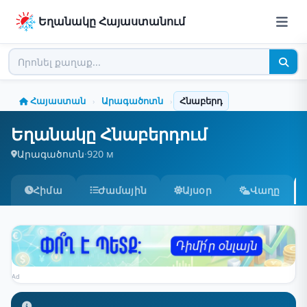
Եղանակը Հայաստանում
Հայաստան
Արագածոտն
Հնաբերդ
›
›
Եղանակը Հնաբերդում
Արագածոտն
·
920 м
Հիմա
Ժամային
Այսօր
Վաղը
Ad