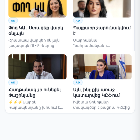
AD
AD
Փող ԿԱ․ Ստացեք վարկ
Պայքարը շարունակվում
օնլայն
է
Հրատապ վարկեր օնլայն
Մարիաննա
լավագույն ՈՒՎԿ-ներից
Ղահրամանյանի
սենսացիոն կոչը
AD
AD
Հաղթանակ չի ունեցել
Այն, ինչ քիչ առաջ
Փաշինյանը
կատարվեց ԿԸՀ-ում
⚡⚡⚡Նարեկ
Իվետա Տոնոյանը
Կարապետյանը խոսում է
փակագծեր է բացում ԿՀԸից
ընտրությունների մասին