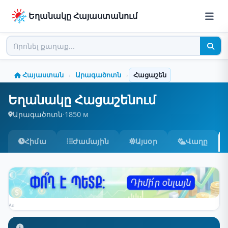
Եղանակը Հայաստանում
Հայաստան
Արագածոտն
Հացաշեն
›
›
Եղանակը Հացաշենում
Արագածոտն
·
1850 м
Հիմա
Ժամային
Այսօր
Վաղը
Ad