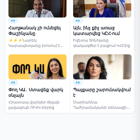
AD
AD
Հաղթանակ չի ունեցել
Այն, ինչ քիչ առաջ
Փաշինյանը
կատարվեց ԿԸՀ-ում
⚡⚡⚡Նարեկ
Իվետա Տոնոյանը
Կարապետյանը խոսում է
փակագծեր է բացում ԿՀԸից
ընտրությունների մասին
AD
AD
Փող ԿԱ․ Ստացեք վարկ
Պայքարը շարունակվում
օնլայն
է
Հրատապ վարկեր օնլայն
Մարիաննա
լավագույն ՈՒՎԿ-ներից
Ղահրամանյանի սենսացիոն
կոչը