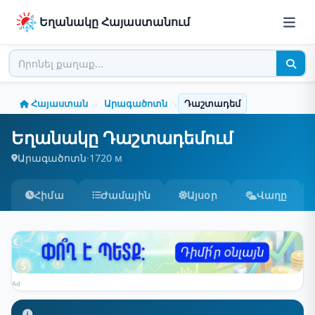
Եղանակը Հայաստանում
Հայաստան
Արագածոտն
Դաշտադեմ
›
›
Եղանակը Դաշտադեմում
Արագածոտն
·
1720 м
Հիմա
Ժամային
Այսօր
Վաղը
Ad