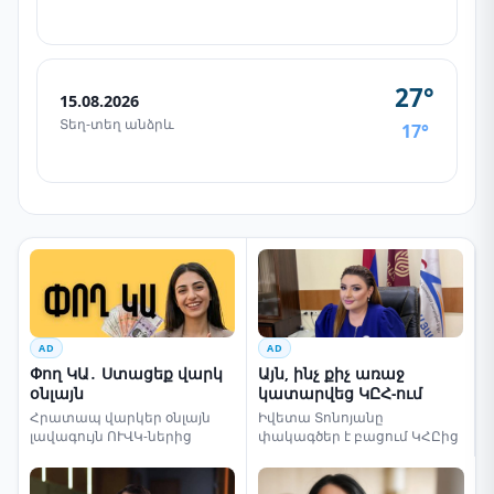
27°
15.08.2026
Տեղ-տեղ անձրև
17°
AD
AD
Փող ԿԱ․ Ստացեք վարկ
Այն, ինչ քիչ առաջ
օնլայն
կատարվեց ԿԸՀ-ում
Հրատապ վարկեր օնլայն
Իվետա Տոնոյանը
լավագույն ՈՒՎԿ-ներից
փակագծեր է բացում ԿՀԸից