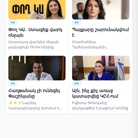
AD
AD
Փող ԿԱ․ Ստացեք վարկ
Պայքարը շարունակվում
օնլայն
է
Հրատապ վարկեր օնլայն
Մարիաննա
լավագույն ՈՒՎԿ-ներից
Ղահրամանյանի
սենսացիոն կոչը
AD
AD
Հաղթանակ չի ունեցել
Այն, ինչ քիչ առաջ
Փաշինյանը
կատարվեց ԿԸՀ-ում
⚡⚡⚡Նարեկ
Իվետա Տոնոյանը
Կարապետյանը խոսում է
փակագծեր է բացում ԿՀԸից
ընտրությունների մասին