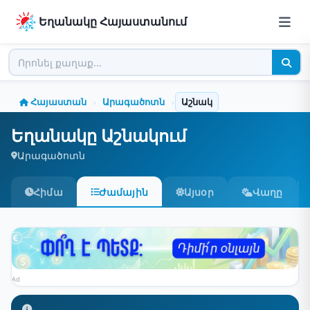
Եղանակը Հայաստանում
Հայաստան
Արագածոտն
Աշնակ
›
›
Եղանակը Աշնակում
Արագածոտն
Հիմա
Ժամային
Այսօր
Վաղը
Ad