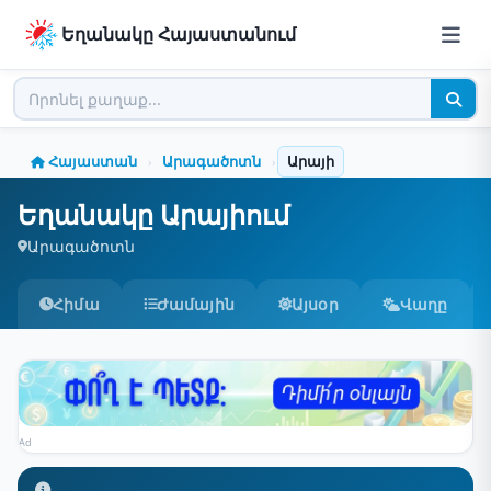
Եղանակը Հայաստանում
Հայաստան
Արագածոտն
Արայի
›
›
Եղանակը Արայիում
Արագածոտն
Հիմա
Ժամային
Այսօր
Վաղը
Ad