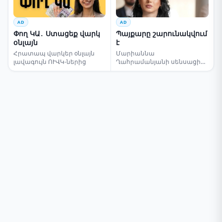
AD
AD
Փող ԿԱ․ Ստացեք վարկ
Պայքարը շարունակվում
օնլայն
է
Հրատապ վարկեր օնլայն
Մարիաննա
լավագույն ՈՒՎԿ-ներից
Ղահրամանյանի սենսացիոն
կոչը