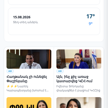
17°
15.08.2026
Տեղ-տեղ անձրև
9°
AD
AD
Հաղթանակ չի ունեցել
Այն, ինչ քիչ առաջ
Փաշինյանը
կատարվեց ԿԸՀ-ում
⚡⚡⚡Նարեկ
Իվետա Տոնոյանը
Կարապետյանը խոսում է
փակագծեր է բացում ԿՀԸից
ընտրությունների մասին