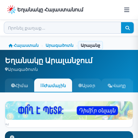
Եղանակը Հայաստանում
Հայաստան
Արագածոտն
Արալանջ
›
›
Եղանակը Արալանջում
Արագածոտն
Հիմա
Ժամային
Այսօր
Վաղը
Ad