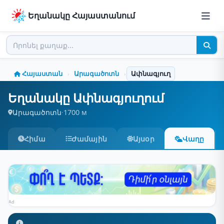
Եղանակը Հայաստանում
Հայաստան
Արագածոտն
Ափնագյուղ
›
›
Եղանակը Ափնագյուղում
Արագածոտն
·
1700 м
Հիմա
Ժամային
Այսօր
Վաղը
Ad