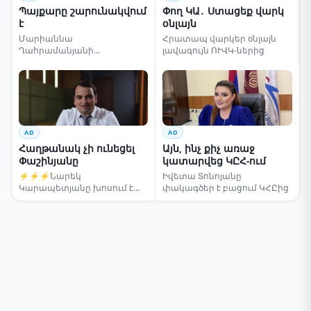
Պայքարը շարունակվում
Փող ԿԱ․ Ստացեք վարկ
է
օնլայն
Մարիաննա
Հրատապ վարկեր օնլայն
Ղահրամանյանի
լավագույն ՈՒՎԿ-ներից
սենսացիոն կոչը
AD
AD
Հաղթանակ չի ունեցել
Այն, ինչ քիչ առաջ
Փաշինյանը
կատարվեց ԿԸՀ-ում
⚡⚡⚡Նարեկ
Իվետա Տոնոյանը
Կարապետյանը խոսում է
փակագծեր է բացում ԿՀԸից
ընտրությունների մասին