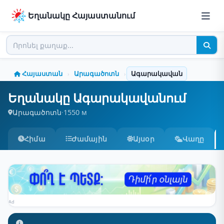
Եղանակը Հայաստանում
Հայաստան
Արագածոտն
Ագարակավան
›
›
Եղանակը Ագարակավանում
Արագածոտն
·
1550 м
Հիմա
Ժամային
Այսօր
Վաղը
Ad