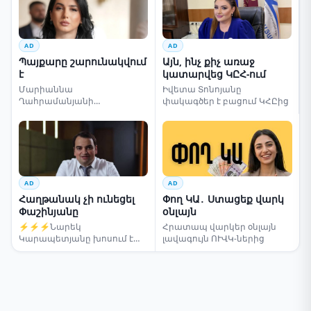
AD
AD
Պայքարը շարունակվում
Այն, ինչ քիչ առաջ
է
կատարվեց ԿԸՀ-ում
Մարիաննա
Իվետա Տոնոյանը
Ղահրամանյանի
փակագծեր է բացում ԿՀԸից
սենսացիոն կոչը
AD
AD
Հաղթանակ չի ունեցել
Փող ԿԱ․ Ստացեք վարկ
Փաշինյանը
օնլայն
⚡⚡⚡Նարեկ
Հրատապ վարկեր օնլայն
Կարապետյանը խոսում է
լավագույն ՈՒՎԿ-ներից
ընտրությունների մասին