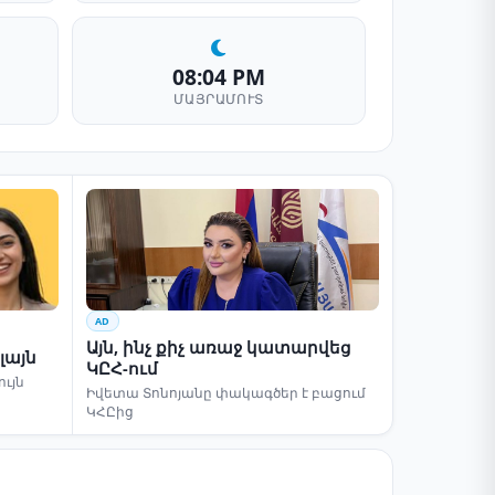
08:04 PM
ՄԱՅՐԱՄՈՒՏ
AD
Այն, ինչ քիչ առաջ կատարվեց
լայն
ԿԸՀ-ում
ւյն
Իվետա Տոնոյանը փակագծեր է բացում
ԿՀԸից