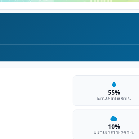
55%
ԽՈՆԱՎՈՒԹՅՈՒՆ
10%
ԱՄՊԱՄԱԾՈՒԹՅՈՒՆ