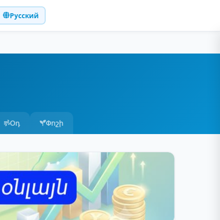
Русский
Օդ
Փոշի