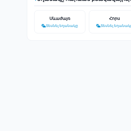
Սևաժայռ
Հորս
Տեսնել եղանակը
Տեսնել եղանակ