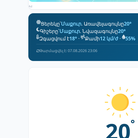
Ad
Ցերեկը՝
Մաքուր
. Առավելագույնը
20°
Գիշերը՝
Մաքուր
. Նվազագույնը
20°
Զգացվում է
18°
·
Քամի
12 կմ/ժ
·
55%
Թարմացվել է: 07.08.2026 23:06
20
°