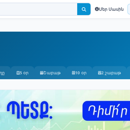
Մեր Մասին
ղը
5 օր
Շաբաթ
10 օր
2 շաբաթ