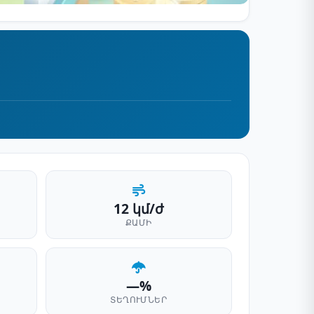
12 կմ/ժ
ՔԱՄԻ
—%
ՏԵՂՈՒՄՆԵՐ