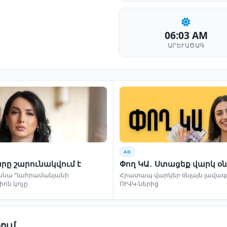
06:03 AM
ԱՐԵՒԱԾԱԳ
AD
րը շարունակվում է
Փող ԿԱ․ Ստացեք վարկ օն
ննա Ղահրամանյանի
Հրատապ վարկեր օնլայն լավագո
իոն կոչը
ՈՒՎԿ-ներից
ում