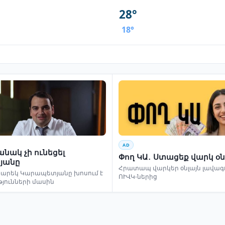
28°
18°
AD
նակ չի ունեցել
Փող ԿԱ․ Ստացեք վարկ օն
յանը
Հրատապ վարկեր օնլայն լավագո
եկ Կարապետյանը խոսում է
ՈՒՎԿ-ներից
թյունների մասին