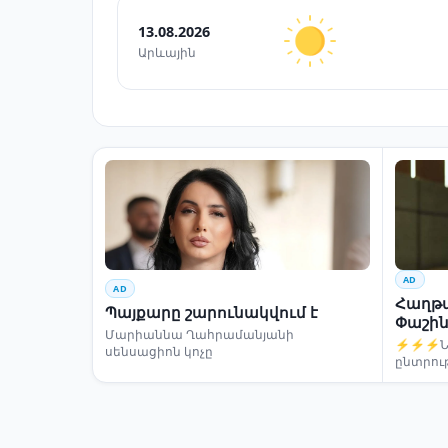
13.08.2026
Արևային
AD
AD
Հաղթա
Պայքարը շարունակվում է
Փաշին
Մարիաննա Ղահրամանյանի
⚡⚡⚡Նար
սենսացիոն կոչը
ընտրու