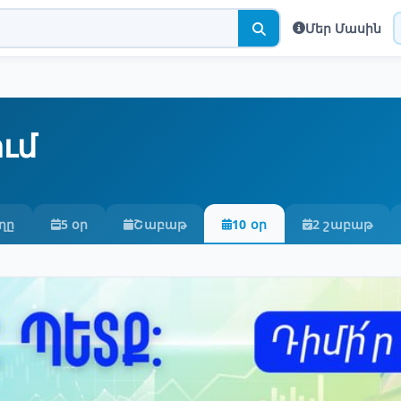
Մեր Մասին
ւմ
ղը
5 օր
Շաբաթ
10 օր
2 շաբաթ