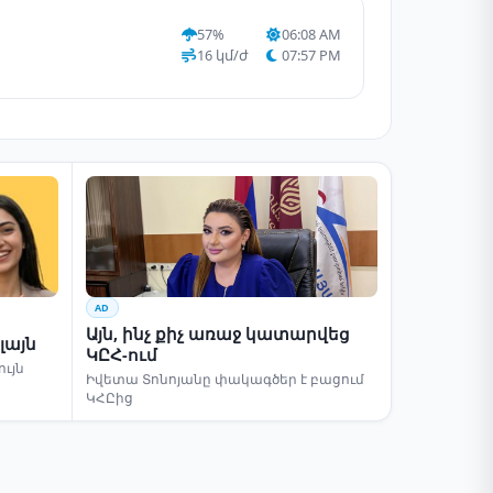
57%
06:08 AM
16 կմ/ժ
07:57 PM
AD
Այն, ինչ քիչ առաջ կատարվեց
լայն
ԿԸՀ-ում
ւյն
Իվետա Տոնոյանը փակագծեր է բացում
ԿՀԸից