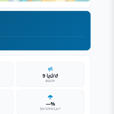
9 կմ/ժ
ՔԱՄԻ
—%
ՏԵՂՈՒՄՆԵՐ