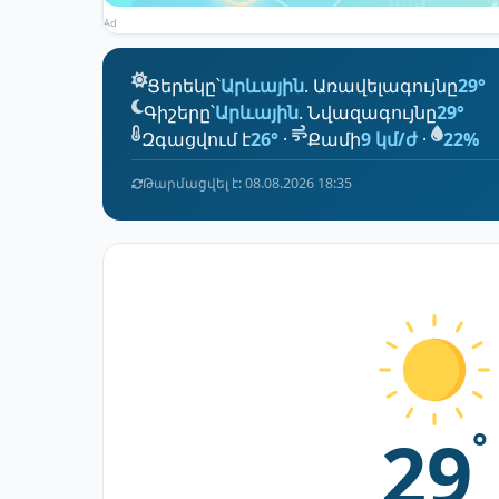
Ad
Ցերեկը՝
Արևային
. Առավելագույնը
29°
Գիշերը՝
Արևային
. Նվազագույնը
29°
Զգացվում է
26°
·
Քամի
9 կմ/ժ
·
22%
Թարմացվել է: 08.08.2026 18:35
29
°