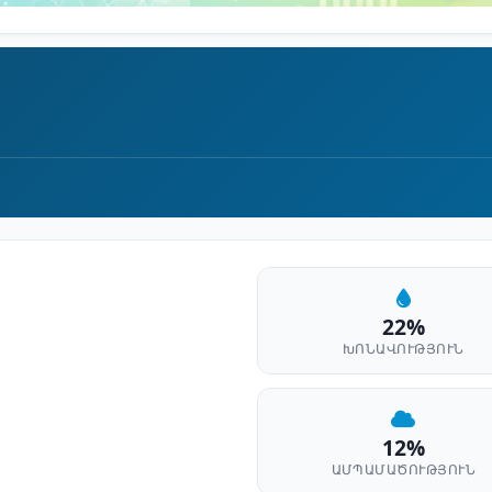
22%
ԽՈՆԱՎՈՒԹՅՈՒՆ
12%
ԱՄՊԱՄԱԾՈՒԹՅՈՒՆ