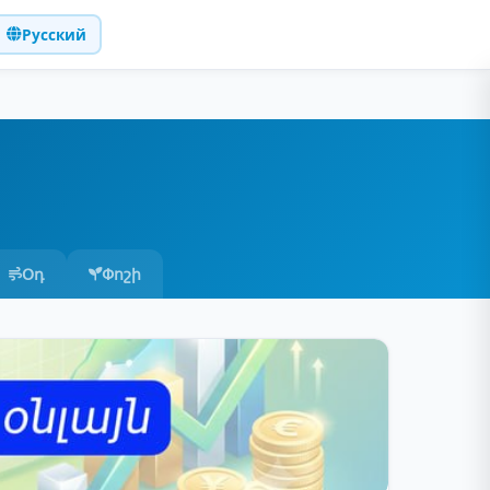
Русский
Օդ
Փոշի