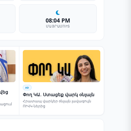
08:04 PM
ՄԱՅՐԱՄՈՒՏ
AD
րվեց
Փող ԿԱ․ Ստացեք վարկ օնլայն
Հրատապ վարկեր օնլայն լավագույն
բացում
ՈՒՎԿ-ներից