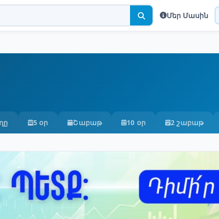
Մեր Մասին
ղը
5 օր
Շաբաթ
10 օր
2 շաբաթ