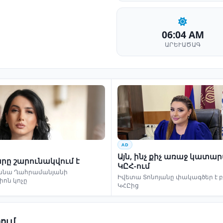
06:04 AM
ԱՐԵՒԱԾԱԳ
AD
Այն, ինչ քիչ առաջ կատա
րը շարունակվում է
ԿԸՀ-ում
ննա Ղահրամանյանի
Իվետա Տոնոյանը փակագծեր է 
իոն կոչը
ԿՀԸից
ում