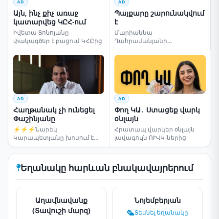
AD
AD
Այն, ինչ քիչ առաջ
Պայքարը շարունակվում
կատարվեց ԿԸՀ-ում
է
Իվետա Տոնոյանը
Մարիաննա
փակագծեր է բացում ԿՀԸից
Ղահրամանյանի
սենսացիոն կոչը
AD
AD
Հաղթանակ չի ունեցել
Փող ԿԱ․ Ստացեք վարկ
Փաշինյանը
օնլայն
⚡⚡⚡Նարեկ
Հրատապ վարկեր օնլայն
Կարապետյանը խոսում է
լավագույն ՈՒՎԿ-ներից
ընտրությունների մասին
Եղանակը հարևան բնակավայրերում
Աղավնավանք
Նոյեմբերյան
(Տավուշի մարզ)
Տեսնել եղանակը