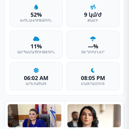
52%
9 կմ/ժ
ԽՈՆԱՎՈՒԹՅՈՒՆ
ՔԱՄԻ
11%
—%
ԱՄՊԱՄԱԾՈՒԹՅՈՒՆ
ՏԵՂՈՒՄՆԵՐ
06:02 AM
08:05 PM
ԱՐԵՒԱԾԱԳ
ՄԱՅՐԱՄՈՒՏ