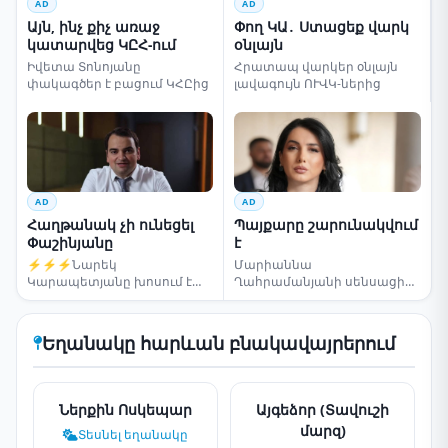
AD
AD
Այն, ինչ քիչ առաջ
Փող ԿԱ․ Ստացեք վարկ
կատարվեց ԿԸՀ-ում
օնլայն
Իվետա Տոնոյանը
Հրատապ վարկեր օնլայն
փակագծեր է բացում ԿՀԸից
լավագույն ՈՒՎԿ-ներից
AD
AD
Հաղթանակ չի ունեցել
Պայքարը շարունակվում
Փաշինյանը
է
⚡⚡⚡Նարեկ
Մարիաննա
Կարապետյանը խոսում է
Ղահրամանյանի սենսացիոն
ընտրությունների մասին
կոչը
Եղանակը հարևան բնակավայրերում
Ներքին Ոսկեպար
Այգեձոր (Տավուշի
մարզ)
Տեսնել եղանակը