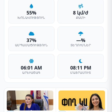
55%
8 կմ/ժ
ԽՈՆԱՎՈՒԹՅՈՒՆ
ՔԱՄԻ
37%
—%
ԱՄՊԱՄԱԾՈՒԹՅՈՒՆ
ՏԵՂՈՒՄՆԵՐ
06:01 AM
08:11 PM
ԱՐԵՒԱԾԱԳ
ՄԱՅՐԱՄՈՒՏ