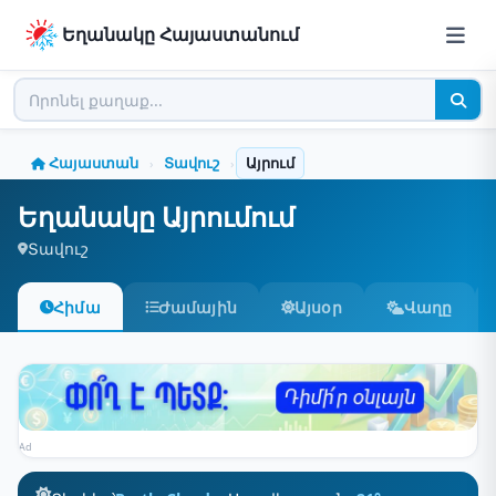
Եղանակը Հայաստանում
Հայաստան
Տավուշ
Այրում
›
›
Եղանակը Այրումում
Տավուշ
Հիմա
Ժամային
Այսօր
Վաղը
Ad